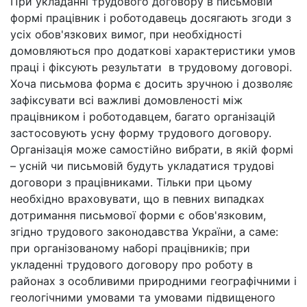
При укладанні трудового договору в письмовій
формі працівник і роботодавець досягають згоди з
усіх обов'язкових вимог, при необхідності
домовляються про додаткові характеристики умов
праці і фіксують результати в трудовому договорі.
Хоча письмова форма є досить зручною і дозволяє
зафіксувати всі важливі домовленості між
працівником і роботодавцем, багато організацій
застосовують усну форму трудового договору.
Організація може самостійно вибрати, в якій формі
– усній чи письмовій будуть укладатися трудові
договори з працівниками. Тільки при цьому
необхідно враховувати, що в певних випадках
дотримання письмової форми є обов'язковим,
згідно трудового законодавства України, а саме:
при організованому наборі працівників; при
укладенні трудового договору про роботу в
районах з особливими природними географічними і
геологічними умовами та умовами підвищеного