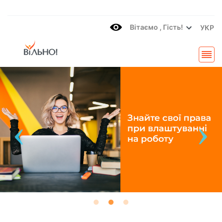
Вітаємo , Гість!
УКР