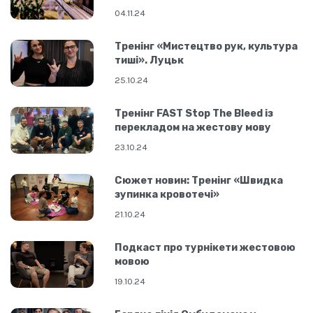
04.11.24
Тренінг «Мистецтво рук, культура
тиші». Луцьк
25.10.24
Тренінг FAST Stop The Bleed із
перекладом на жестову мову
23.10.24
Сюжет новин: Тренінг «Швидка
зупинка кровотечі»
21.10.24
Подкаст про турнікети жестовою
мовою
19.10.24