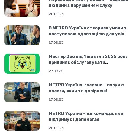
людини з порушенням слуху
28.09.25
В МЕТRO Україна створили умови з
поступовою адаптацією для усіх
27.09.25
Мастер Зоо від 1 жовтня 2025 року
припиняє обслуговувати
жестовою мовою
27.09.25
МЕТРО Україна: головне – поруч є
колеги, яким ти довіряєш!
27.09.25
МЕТRO Україна – це команда, яка
підтримує і допомагає
26.09.25