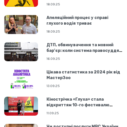
18.09.25
Апеляційний процес у справі
глухого водія триває
18.09.25
ДТП, обвинувачення та мовний
бар'єр: коли система правосуддя
не працює для всіх
16.09.25
Цікава статистика за 2024 рік від
МастерЗоо
13.09.25
Кінострічка «Глуха» стала
відкриттям 10-го фестивалю
«Лінія іспанського кіно»
11.09.25
Чи доступні послуги МВС України