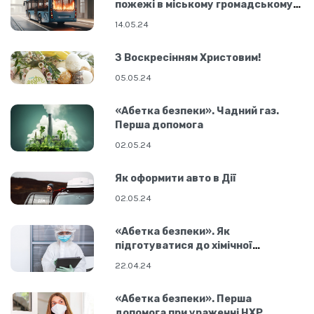
пожежі в міському громадському
транспорті
14.05.24
З Воскресінням Христовим!
05.05.24
«Абетка безпеки». Чадний газ.
Перша допомога
02.05.24
Як оформити авто в Дії
02.05.24
«Абетка безпеки». Як
підготуватися до хімічної
небезпеки
22.04.24
«Абетка безпеки». Перша
допомога при ураженні НХР