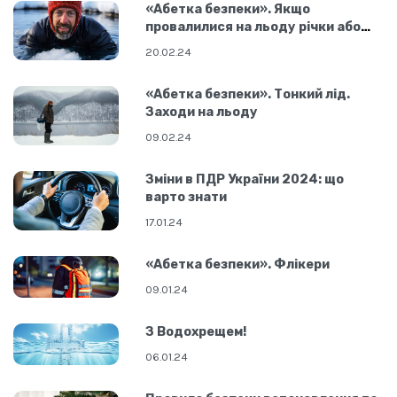
«Абетка безпеки». Якщо
провалилися на льоду річки або
озера
20.02.24
«Абетка безпеки». Тонкий лід.
Заходи на льоду
09.02.24
Зміни в ПДР України 2024: що
варто знати
17.01.24
«Абетка безпеки». Флікери
09.01.24
З Водохрещем!
06.01.24