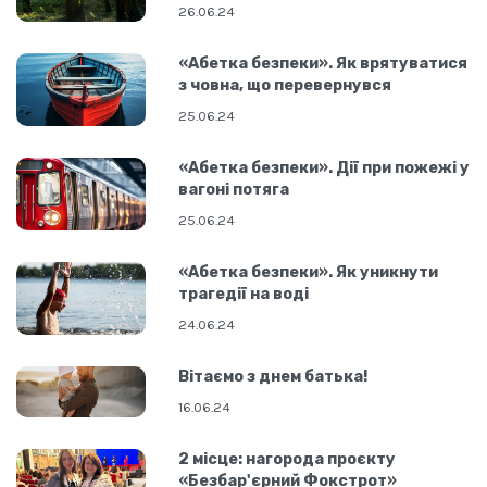
лісі
26.06.24
«Абетка безпеки». Як врятуватися
з човна, що перевернувся
25.06.24
«Абетка безпеки». Дії при пожежі у
вагоні потяга
25.06.24
«Абетка безпеки». Як уникнути
трагедії на воді
24.06.24
Вітаємо з днем батька!
16.06.24
2 місце: нагорода проєкту
«Безбар'єрний Фокстрот»