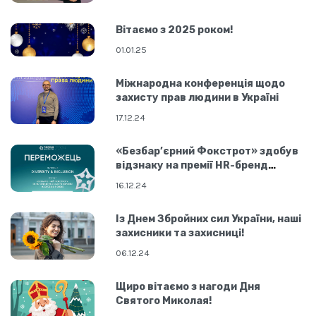
Вітаємо з 2025 роком!
01.01.25
Міжнародна конференція щодо
захисту прав людини в Україні
17.12.24
«Безбар’єрний Фокстрот» здобув
відзнаку на премії HR-бренд
Україна 24
16.12.24
Із Днем Збройних сил України, наші
захисники та захисниці!
06.12.24
Щиро вітаємо з нагоди Дня
Святого Миколая!