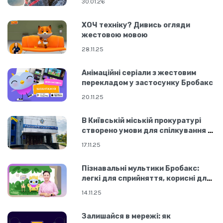
30.01.26
ХОЧ техніку? Дивись огляди
жестовою мовою
28.11.25
Анімаційні серіали з жестовим
перекладом у застосунку Бробакс
20.11.25
В Київській міській прокуратурі
створено умови для спілкування з
нечуючими
17.11.25
Пізнавальні мультики Бробакс:
легкі для сприйняття, корисні для
розвитку
14.11.25
Залишайся в мережі: як