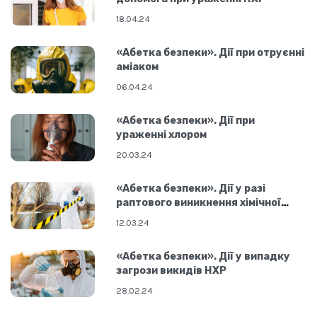
18.04.24
«Абетка безпеки». Дії при отруєнні
аміаком
06.04.24
«Абетка безпеки». Дії при
ураженні хлором
20.03.24
«Абетка безпеки». Дії у разі
раптового виникнення хімічної
небезпеки
12.03.24
«Абетка безпеки». Дії у випадку
загрози викидів НХР
28.02.24