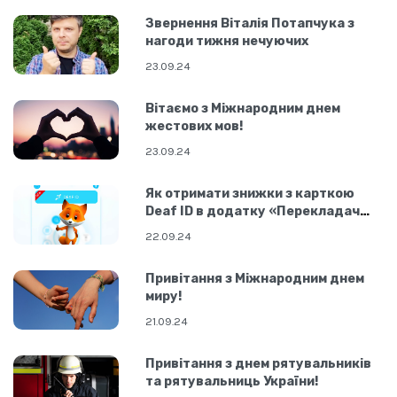
Звернення Віталія Потапчука з
нагоди тижня нечуючих
23.09.24
Вітаємо з Міжнародним днем
жестових мов!
23.09.24
Як отримати знижки з карткою
Deaf ID в додатку «Перекладач
ЖМ»
22.09.24
Привітання з Міжнародним днем
миру!
21.09.24
Привітання з днем рятувальників
та рятувальниць України!