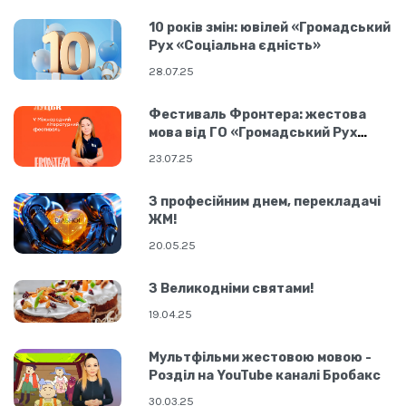
10 років змін: ювілей «Громадський
Рух «Соціальна єдність»
28.07.25
Фестиваль Фронтера: жестова
мова від ГО «Громадський Рух
«Соціальна єдність»
23.07.25
З професійним днем, перекладачі
ЖМ!
20.05.25
З Великодніми святами!
19.04.25
Мультфільми жестовою мовою -
Розділ на YouTube каналі Бробакс
30.03.25