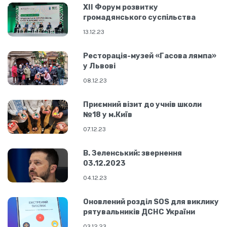
XII Форум розвитку
громадянського суспільства
13.12.23
Ресторація-музей «Гасова лямпа»
у Львові
08.12.23
Приємний візит до учнів школи
№18 у м.Київ
07.12.23
В. Зеленський: звернення
03.12.2023
04.12.23
Оновлений розділ SOS для виклику
рятувальників ДСНС України
03.12.23