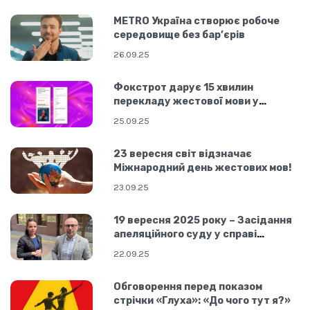
МЕТRO Україна створює робоче
середовище без бар’єрів
26.09.25
Фокстрот дарує 15 хвилин
перекладу жестової мови у
додатку «Перекладач ЖМ»
25.09.25
23 вересня світ відзначає
Міжнародний день жестових мов!
23.09.25
19 вересня 2025 року – Засідання
апеляційного суду у справі
нечуючого водія Андрія
22.09.25
Обговорення перед показом
стрічки «Глуха»: «До чого тут я?»