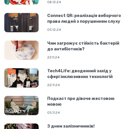
06.12.24
Connect QR: реалізація виборчого
права людей з порушенням слуху
05.12.24
Чим загрожує стійкість бактерій
до антибіотиків?
23.11.24
Tech4Life: дводенний захід у
сфері інклюзивних технологій
22.11.24
Подкаст про дівоче жестовою
мовою
05.11.24
З днем залізничників!