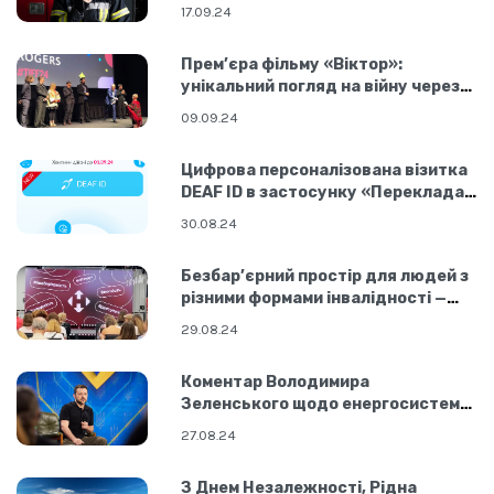
17.09.24
Прем’єра фільму «Віктор»:
унікальний погляд на війну через
досвід глухої людини
09.09.24
Цифрова персоналізована візитка
DEAF ID в застосунку «Перекладач
ЖМ»
30.08.24
Безбар’єрний простір для людей з
різними формами інвалідності —
відділення «Нової Пошти» №13 у
29.08.24
Києві
Коментар Володимира
Зеленського щодо енергосистеми
України
27.08.24
З Днем Незалежності, Рідна