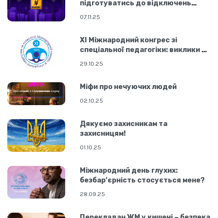
підготуватись до відключень
світла
07.11.25
ХІ Міжнародний конгрес зі
спеціальної педагогіки: виклики в
освіті
29.10.25
Міфи про нечуючих людей
02.10.25
Дякуємо захисникам та
захисницям!
01.10.25
Міжнародний день глухих:
безбар’єрність стосується мене?
28.09.25
Перекладач ЖМ у кишені – безпека