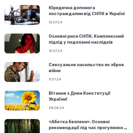
Юридична допомога
постраждалим від СНПК в Україні
19.07.24
Основні риси СНПК. Комплексний
підхід у подоланні наслідків
12.07.24
Сексуальне насильство як зброя
війни
11.07.24
Вітання з Днем Конституції
України!
28.06.24
«Абетка безпеки». Основні
рекомендації під час прогулянки у