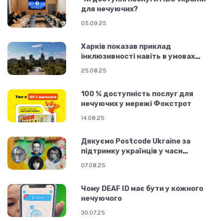
для нечуючих?
05.09.25
Харків показав приклад
інклюзивності навіть в умовах
війни
25.08.25
100 % доступність послуг для
нечуючих у мережі Фокстрот
14.08.25
Дякуємо Postcode Ukraine за
підтримку українців у часи
складних викликів!
07.08.25
Чому DEAF ID має бути у кожного
нечуючого
30.07.25