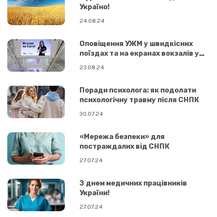
Україно!
24.08.24
Оповіщення УЖМ у швидкісних
поїздах та на екранах вокзалів у
Києві та Львові
23.08.24
Поради психолога: як подолати
психологічну травму після СНПК
30.07.24
«Мережа безпеки» для
постраждалих від СНПК
27.07.24
З днем медичних працівників
України!
27.07.24