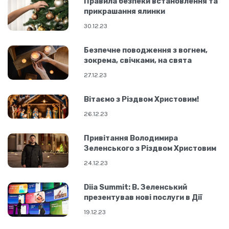
Правила безпеки встановлення та
прикрашання ялинки
30.12.23
Безпечне поводження з вогнем,
зокрема, свічками, на свята
27.12.23
Вітаємо з Різдвом Христовим!
26.12.23
Привітання Володимира
Зеленського з Різдвом Христовим
24.12.23
Diia Summit: В. Зеленський
презентував нові послуги в Дії
19.12.23