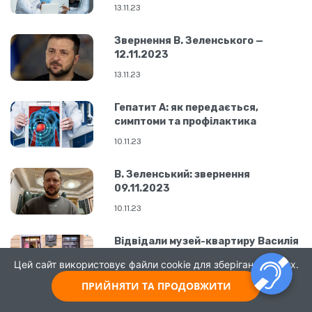
медзакладах
13.11.23
Звернення В. Зеленського —
12.11.2023
13.11.23
Гепатит А: як передається,
симптоми та профілактика
10.11.23
В. Зеленський: звернення
09.11.2023
10.11.23
Відвідали музей-квартиру Василія
Величковського
Цей сайт використовує файли cookie для зберігання даних.
10.11.23
ПРИЙНЯТИ ТА ПРОДОВЖИТИ
Звернення В. Зеленського —