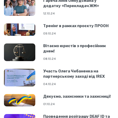
Гаряча лінія Омбудсмана у
додатку «Перекладач ЖМ»
12.10.24
Тренінг в рамках проєкту ПРООН
09.10.24
Вітаємо юристів з професійним
днем!
08.10.24
Участь Олега Чебаненка на
партнерському заході від IREX
04.10.24
Дякуємо, захисники та захисниці!
01.10.24
Проведення розіграшу DEAF ID та