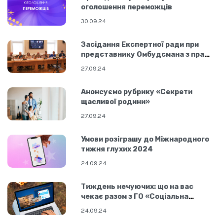
оголошення переможців
30.09.24
Засідання Експертної ради при
представнику Омбудсмана з прав
людини
27.09.24
Анонсуємо рубрику «Секрети
щасливої родини»
27.09.24
Умови розіграшу до Міжнародного
тижня глухих 2024
24.09.24
Тиждень нечуючих: що на вас
чекає разом з ГО «Соціальна
єдність»
24.09.24