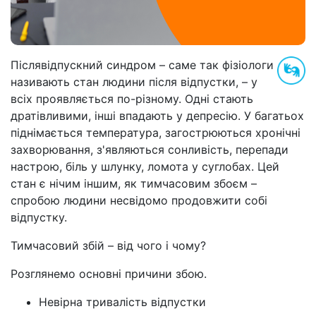
Післявідпускний синдром
–
саме так фізіологи
називають стан людини після відпустки,
–
у
всіх проявляється по-різному. Одні стають
дратівливими, інші впадають у депресію. У багатьох
піднімається температура, загострюються хронічні
захворювання, з'являються сонливість, перепади
настрою, біль у шлунку, ломота у суглобах. Цей
стан є нічим іншим, як тимчасовим збоєм –
спробою людини несвідомо продовжити собі
відпустку.
Тимчасовий збій – від чого і чому?
Розглянемо основні причини збою.
Невірна тривалість відпустки