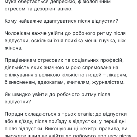
мука обертається депресією, фізіологічним
стресом та дезорієнтацією.
Кому найважче адаптуватися після відпустки?
Чоловікам важче увійти до робочого ритму після
відпустки, оскільки їхня психіка менш гнучка, ніж
жіноча.
Працівникам стресових та соціальних професій,
діяльність яких значною мірою спрямована на
спілкування з великою кількістю людей – лікарям,
бізнесменам, адвокатам, вчителям, журналістам.
Як швидко увійти до робочого ритму після
відпустки?
Поради складаються з трьох етапів: до відпустки
або від'їзду, після приїзду з відпустки, у перші дні
після відпустки. Виконуючи ці нехитрі правила, ви
зможете швидше увійти до робочого процесу після