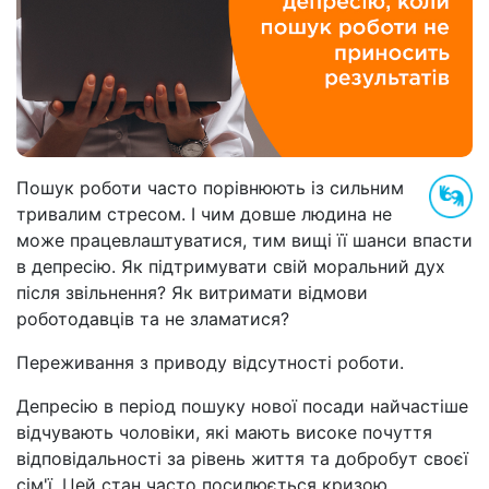
Пошук роботи часто порівнюють із сильним
тривалим стресом. І чим довше людина не
може працевлаштуватися, тим вищі її шанси впасти
в депресію. Як підтримувати свій моральний дух
після звільнення? Як витримати відмови
роботодавців та не зламатися?
Переживання з приводу відсутності роботи.
Депресію в період пошуку нової посади найчастіше
відчувають чоловіки, які мають високе почуття
відповідальності за рівень життя та добробут своєї
сім'ї. Цей стан часто посилюється кризою