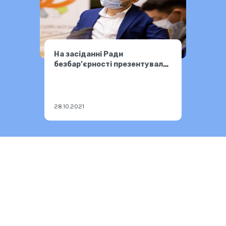
На засіданні Ради
безбар’єрності презентували
результати реалізації
проєктів
28.10.2021