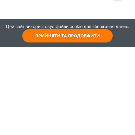
Цей сайт використовує файли cookie для зберігання даних.
ПРИЙНЯТИ ТА ПРОДОВЖИТИ
© 2021
Всі права захищені
Головна
Карта
Про проєкт
Навчання
Партнери
Працевлаштування
Новини