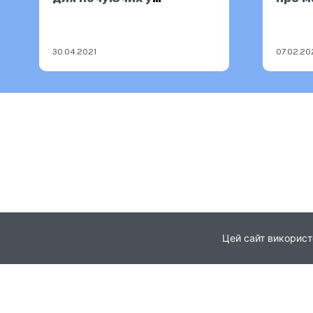
Міндовкілля
країн
06.0
30.04.2021
07.02.20
Цей сайт використ
Головна