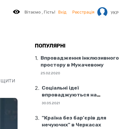
Вітаємo , Гість!
Вхід
Реєстрація
УКР
ПОПУЛЯРНІ
Впровадження інклюзивного
простору в Мукачевому
25.02.2020
нищити
Соціальні ідеї
впроваджуються на
державному рівні
30.05.2021
"Країна без бар’єрів для
нечуючих" в Черкасах