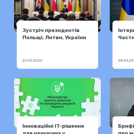
Зустріч президентів
Інтер
Польщі, Литви, України
Части
23.02.2022
06.03.2
Інноваційні IT-рішення
Брифі
для нечуючих у
про м