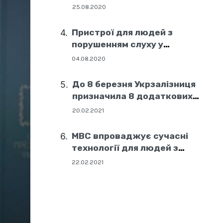
25.08.2020
Пристрої для людей з
порушенням слуху у
соціальних центрах Дніпра
04.08.2020
До 8 березня Укрзалізниця
призначила 8 додаткових
поїздів
20.02.2021
МВС впроваджує сучасні
технології для людей з
порушенням слуху
22.02.2021