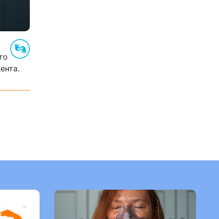
го
ента.