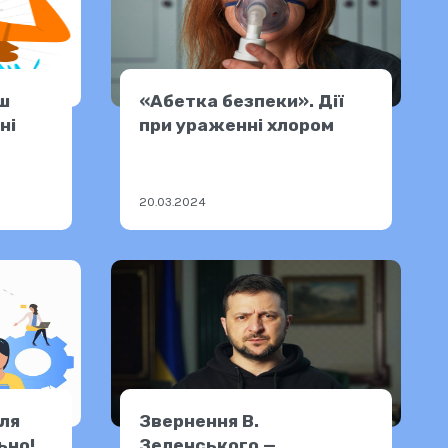
ьш
«Абетка безпеки». Дії
ні
при ураженні хлором
20.03.2024
для
Звернення В.
ьно!
Зеленського —