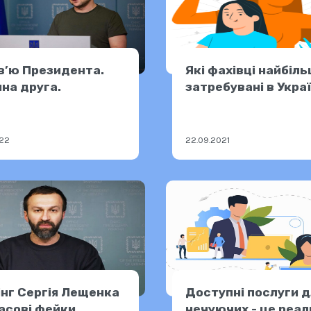
в’ю Президента.
Які фахівці найбіл
на друга.
затребувані в Украї
022
22.09.2021
нг Сергія Лещенка
Доступні послуги 
асові фейки
нечуючих - це реал