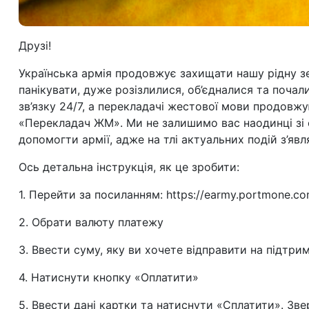
Друзі!
Українська армія продовжує захищати нашу рідну зе
панікувати, дуже розізлилися, об’єдналися та почал
зв’язку 24/7, а перекладачі жестової мови продов
«Перекладач ЖМ».
Ми не залишимо вас наодинці зі 
допомогти армії, адже на тлі актуальних подій з’явл
Ось детальна інструкція, як це зробити:
1. Перейти за посиланням:
https://earmy.portmone.co
2. Обрати валюту платежу
3. Ввести суму, яку ви хочете відправити на підтрим
4. Натиснути кнопку «Оплатити»
5. Ввести дані картки та натиснути «Сплатити». Зв