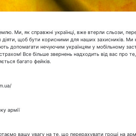
млю. Ми, як справжні українці, вже втерли сльози, пер
и діяти, щоб бути корисними для наших захисників. Ми 
жують допомагати нечуючим українцям у мобільному зас
страхом! Все більше звернень надходить від вас про те,
яється багато фейків.
m.ua/
ку армії
ертаємо вашу увагу на те, що перерахувати гроші на ар