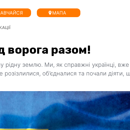
АВЧАЙСЯ
МАПА
КАЦІЇ
д ворога разом!
 рідну землю. Ми, як справжні українці, вже
е розізлилися, об’єдналися та почали діяти, 