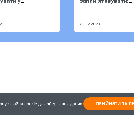
увати у
запам’ятовувати:
тодавця
повернути високу
активність мозку
21
20.02.2023
ПРИЙНЯТИ ТА 
овує файли cookie для зберігання даних.
Карта
Зворотній зв'язок