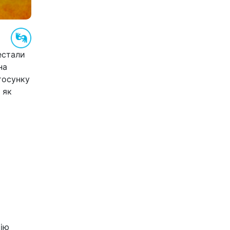
естали
на
тосунку
 як
мію