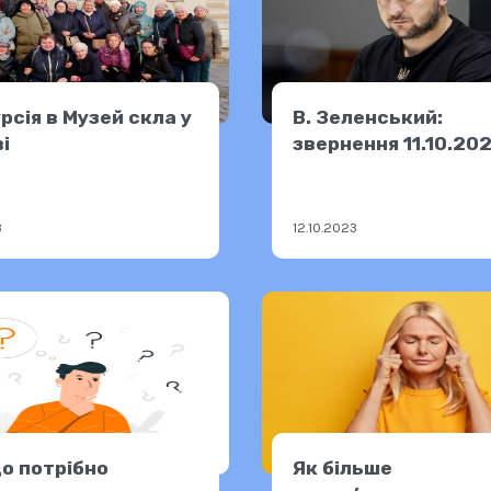
рсія в Музей скла у
В. Зеленський:
і
звернення 11.10.20
3
12.10.2023
о потрібно
Як більше