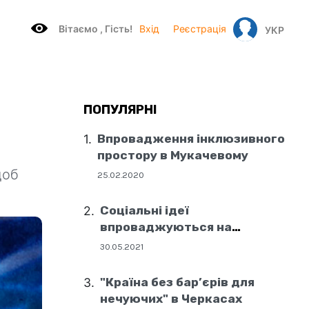
Вітаємo , Гість!
Вхід
Реєстрація
УКР
ПОПУЛЯРНІ
Впровадження інклюзивного
простору в Мукачевому
щоб
25.02.2020
Соціальні ідеї
впроваджуються на
державному рівні
30.05.2021
"Країна без бар’єрів для
нечуючих" в Черкасах