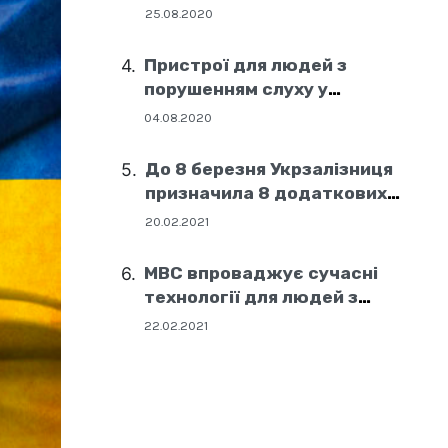
25.08.2020
Пристрої для людей з
порушенням слуху у
соціальних центрах Дніпра
04.08.2020
До 8 березня Укрзалізниця
призначила 8 додаткових
поїздів
20.02.2021
МВС впроваджує сучасні
технології для людей з
порушенням слуху
22.02.2021