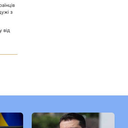
раїнців
дужі з
у від