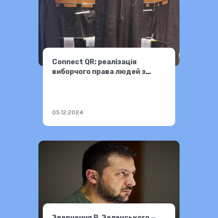
Connect QR: реалізація
виборчого права людей з
порушенням слуху
05.12.2024
Звернення В. Зеленського —