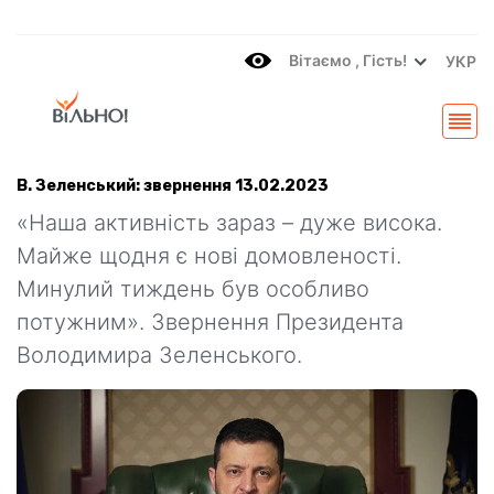
Вітаємo , Гість!
УКР
В. Зеленський: звернення 13.02.2023
«Наша активність зараз – дуже висока.
Майже щодня є нові домовленості.
Минулий тиждень був особливо
потужним». Звернення Президента
Володимира Зеленського.