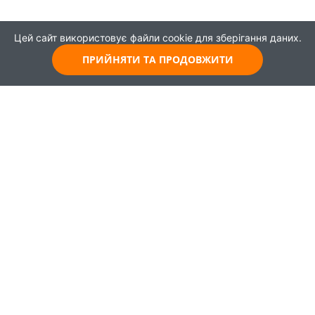
Цей сайт використовує файли cookie для зберігання даних.
ПРИЙНЯТИ ТА ПРОДОВЖИТИ
© 2021
Всі права захищені
Головна
Карта
Про проєкт
Навчання
Партнери
Працевлаштування
Новини
Публікації