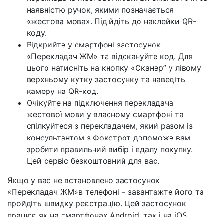
наявністю ручок, якими позначається
«жестова мова». Підійдіть до наклейки QR-
коду.
Відкрийте у смартфоні застосунок
«Перекладач ЖМ» та відскануйте код. Для
цього натисніть на кнопку «Сканер” у лівому
верхньому кутку застосунку та наведіть
камеру на QR-код.
Очікуйте на підключення перекладача
жестової мови у власному смартфоні та
спілкуйтеся з перекладачем, який разом із
консультантом з Фокстрот допоможе вам
зробити правильний вибір і вдалу покупку.
Цей сервіс безкоштовний для вас.
Якщо у вас не встановлено застосунок
«Перекладач ЖМ»в телефоні – завантажте його та
пройдіть швидку реєстрацію. Цей застосунок
працює як на смартфонах Android, так і на iOS.