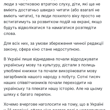
люди з частковою втратою слуху, діти, які ще не
вміють достатньо швидко читати (або взагалі не
вміють читати), та люди похилого віку просто не
встигатимуть за розвитком подій на екрані, якщо
будуть відволікатися та намагатися розгледіти
слова.
Для всіх них, за умови збереження чинної редакції
закону, сфера кіно стане недоступною.
В Україні лише віднедавна почали відроджувати
українську мову та культуру, дістали з полиць
улюблені книжки та почали викорінювати мову
загарбників нашого народу з побуту. Сотні тисяч
наших співвітчизників почали переходити на
українську та плекати нашу історію. Але на цьому
шляху є багато перепон.
Хочемо вчергове наголосити на тому, що в Україні
у 21 сторіччі, сфера кіно розваг досі є недоступною