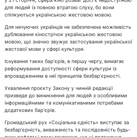
для людей із повною втратою слуху, бо вони
спілкуються українською жестовою мовою.
Для нечуючих українців не забезпечена можливість
дублювання кінострічок українською жестовою
мовою, що значно звужує застосування української
жестової мови у сфері культури.
Існування таких барʼєрів, в першу чергу, вимагає
реформування доступності сфери культури із
впровадженням в неї принципів безбарʼєрності.
Ухвалення проєкту Закону у чинній редакції
призведе до виникнення для людей з особливими
інформаційними та комунікативними потребами
додаткових барʼєрів.
Громадський рух «Соціальна єдність» виступає за
безбарʼєрність, виваженість та послідовність будь-
яких реформ і тому зауважує, що ці положення