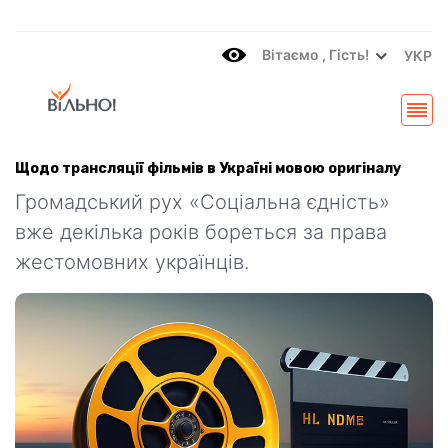
Вітаємo , Гість!
УКР
Щодо трансляції фільмів в Україні мовою оригіналу
Громадський рух «Соціальна єдність»
вже декілька років бореться за права
жестомовних українців.