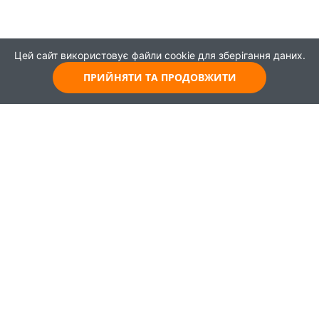
Цей сайт використовує файли cookie для зберігання даних.
ПРИЙНЯТИ ТА ПРОДОВЖИТИ
© 2021
Всі права захищені
Головна
Карта
Про проєкт
Навчання
Партнери
Працевлаштування
Новини