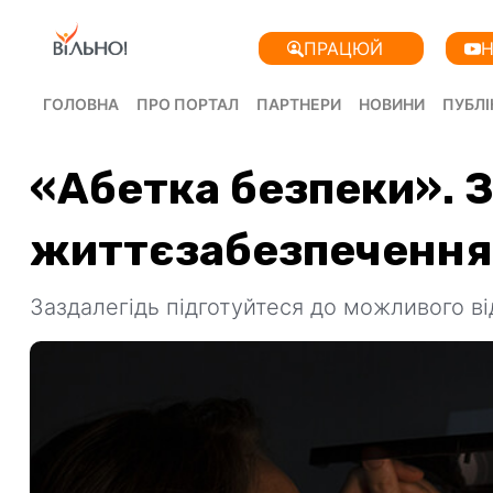
ПРАЦЮЙ
Н
ГОЛОВНА
ПРО ПОРТАЛ
ПАРТНЕРИ
НОВИНИ
ПУБЛІ
«Абетка безпеки». 
життєзабезпечення у
електропостачання
Заздалегідь підготуйтеся до можливого в