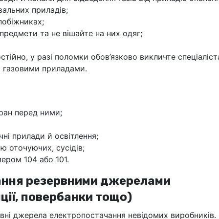
вальних приладів;
побіжниках;
предмети та не вішайте на них одяг;
стійно, у разі поломки обов’язково викличте спеціаліст
а газовими приладами.
ран перед ними;
чні прилади й освітлення;
ю оточуючих, сусідів;
ером 104 або 101.
вання резервними джерелами
ції, повербанки тощо)
рвні джерела електропостачання невідомих виробників.