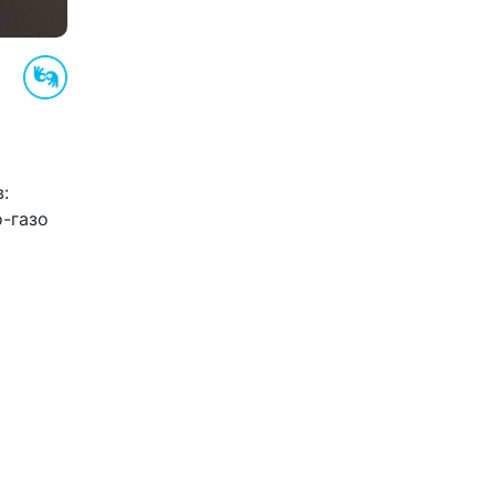
:
о-газо