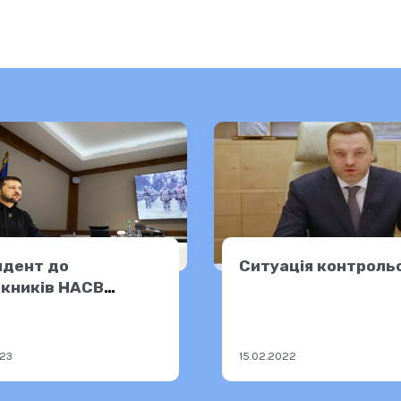
идент до
Ситуація контроль
кників НАСВ
в) та Військової
мії (Одеса)
023
15.02.2022