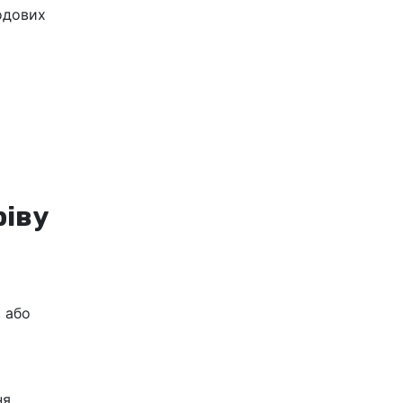
одових
ріву
і або
я,