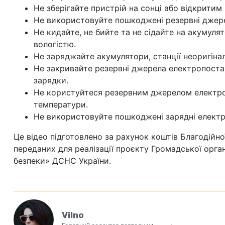
Не зберігайте пристрій на сонці або відкритим 
Не використовуйте пошкоджені резервні джер
Не кидайте, не бийте та не сідайте на акумуля
вологістю.
Не заряджайте акумулятори, станції неоригін
Не закривайте резервні джерела електропостач
зарядки.
Не користуйтеся резервним джерелом електро
температури.
Не використовуйте пошкоджені зарядні елект
Це відео підготовлено за рахунок коштів Благодій
переданих для реалізації проєкту Громадської орга
безпеки» ДСНС України.
Vilno