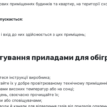
ових приміщеннях будинків та квартир, на території сх
пускається:
 і вхід до них здійснюється з цих приміщень;
тування приладами для обіг
еся інструкції виробника;
рігайте їх у добре провітрюваному технічному приміщенн
елами високих температур або на сонці;
щень, своєчасно прочищайте їх;
и або сповіщувачами;
ди й канали для відведення газів від приладів опаленн