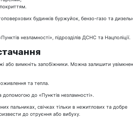
 покриттям.
оповерхових будинків буржуйок, бензо-газо та дизель
унктів незламності», підрозділів ДСНС та Нацполіції.
стачання
жі або вимкніть запобіжники. Можна залишити увімкне
оживлення та тепла.
а допомогою до «Пунктів незламності».
них пальниках, свічках тільки в нежитлових та добре
извести до отруєння або вибуху.