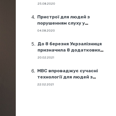
25.08.2020
Пристрої для людей з
порушенням слуху у
соціальних центрах Дніпра
04.08.2020
До 8 березня Укрзалізниця
призначила 8 додаткових
поїздів
20.02.2021
МВС впроваджує сучасні
технології для людей з
порушенням слуху
22.02.2021