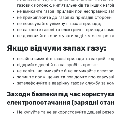
газових колонок, кип'ятильників та інших нагрі
не вмикайте газові прилади при несправних за
не прикріплюйте до газових приладів сторонні 
не пересувайте увімкнуті газові прилади;
не лагодьте газові та електричні прилади само
не дозволяйте користуватися дітям електро т
Якщо відчули запах газу:
негайно вимкніть газові прилади та закрийте к
відкрийте двері й вікна, зробіть протяг;
не паліть, не вмикайте й не вимикайте електри
залиште приміщення та повідомте про евакуаці
зателефонуйте в аварійну газову службу за ном
Заходи безпеки під час користу
електропостачання (зарядні стан
Не купуйте та не використовуйте дешеві резе