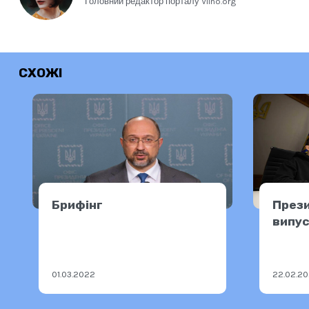
Головний редактор порталу Vilno.org
СХОЖІ
Брифінг
През
випус
(Льві
акаде
01.03.2022
22.02.2