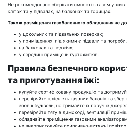
Не рекомендовано зберігати ємності з газом у житл
кліток та у підвалах, на балконах та горищах.
Також розміщення газобалонного обладнання не до
у цокольних та підвальних поверхах;
у приміщеннях, під якими є підвали та погреби,
на балконах та лоджіях;
у середині приміщень гуртожитків.
Правила безпечного корис
та приготування їжі:
купуйте сертифіковану продукцію та дотримуйт
перевіряйте цілісність газових балонів та збе
зоовні будівель, не тримайте їх поруч із джер
перевіряйте тягу в димоході, вентиляції примі
обладнайте приміщення газовими аналізаторам
не використовуйте припливно-витяжні повітрово