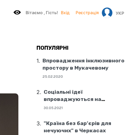
Вітаємo , Гість!
Вхід
Реєстрація
УКР
ПОПУЛЯРНІ
Впровадження інклюзивного
простору в Мукачевому
25.02.2020
Соціальні ідеї
впроваджуються на
державному рівні
30.05.2021
"Країна без бар’єрів для
нечуючих" в Черкасах