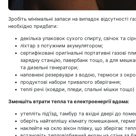
Зробіть мінімальні запаси на випадок відсутності га
необхідно придбати:
декілька упаковок сухого спирту, свічок та сірн
ліхтар з потужним акумулятором;
сертифіковані оригінальні портативні газові п
зарядну станцію, павербанк тощо, а для мешка
та дизельні генератори;
наповнені резервуари з водою, термоси з окро
продуктові набори тривалого зберігання;
теплі речі (ковдри, пледи, спальні мішки тощо) 
Зменшіть втрати тепла та електроенергії вдома:
утепліть під’їзд, тамбур та вхідні двері до пом
оберіть найтеплішу кімнату помешкання, герме
наклейте на скло вікон плівку, що зберігає тепл
встановіть тепловідбивний екран на стіни за б