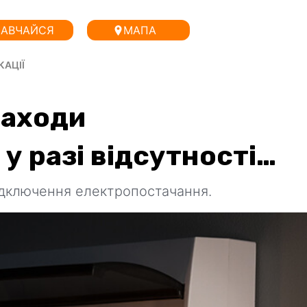
АВЧАЙСЯ
МАПА
КАЦІЇ
Заходи
 разі відсутності
ідключення електропостачання.