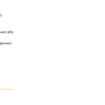
ю
ння або
вичної