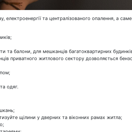
зу, електроенергії та централізованого опалення, а саме
иків;
лити та балони, для мешканців багатоквартирних будинків
нців приватного житлового сектору дозволяється бенз
пом;
та одяг.
ешкань;
тизуйте щілини у дверних та віконних рамах житла;
о;
атареями;