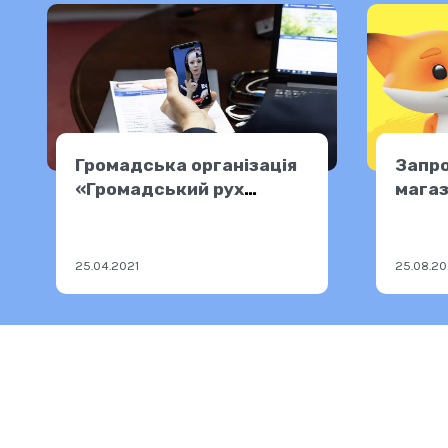
Громадська організація
Запр
«Громадський рух
магаз
«Соціальна єдність»
продовжує навчання
працівників харківських
25.04.2021
25.08.2
муніципальних установ