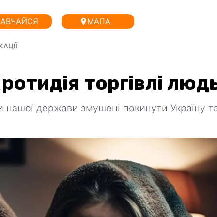
АВЧАЙСЯ
МАПА
КАЦІЇ
ротидія торгівлі люд
ти нашої держави змушені покинути Україну т