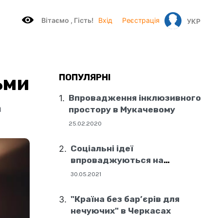
Вітаємo , Гість!
Вхід
Реєстрація
УКР
ьми
ПОПУЛЯРНІ
Впровадження інклюзивного
а
простору в Мукачевому
25.02.2020
Соціальні ідеї
впроваджуються на
державному рівні
30.05.2021
"Країна без бар’єрів для
нечуючих" в Черкасах