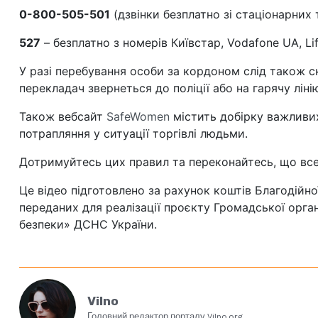
0-800-505-501
(дзвінки безплатно зі стаціонарних 
527
– безплатно з номерів Київстар, Vodafone UA, Lif
У разі перебування особи за кордоном слід також 
перекладач звернеться до поліції або на гарячу лін
Також вебсайт
SafeWomen
містить добірку важливих 
потрапляння у ситуації торгівлі людьми.
Дотримуйтесь цих правил та переконайтесь, що все
Це відео підготовлено за рахунок коштів Благодій
переданих для реалізації проєкту Громадської орга
безпеки» ДСНС України.
Vilno
Головний редактор порталу Vilno.org