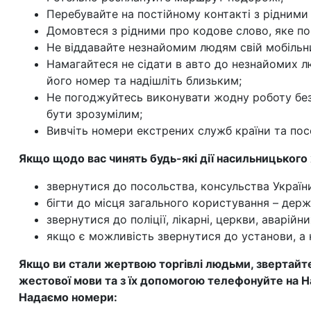
Перебувайте на постійному контакті з рідними
Домовтеся з рідними про кодове слово, яке пов
Не віддавайте незнайомим людям свій мобільний
Намагайтеся не сідати в авто до незнайомих 
його номер та надішліть близьким;
Не погоджуйтесь виконувати жодну роботу без
бути зрозумілим;
Вивчіть номери екстрених служб країни та посо
Якщо щодо вас чинять будь-які дії насильницького 
звернутися до посольства, консульства України
бігти до місця загального користування – держ
звернутися до поліції, лікарні, церкви, аварій
якщо є можливість звернутися до установи, а 
Якщо ви стали жертвою торгівлі людьми, звертай
жестової мови та з їх допомогою телефонуйте на На
Надаємо номери: