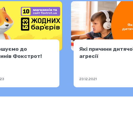
ошуємо до
Які причини дитячо
инів Фокстрот!
агресії
023
23.12.2021