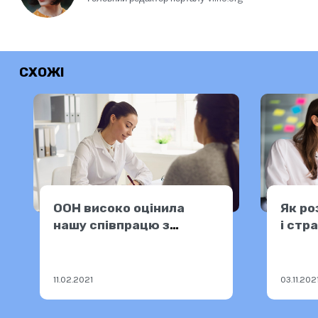
СХОЖІ
ООН високо оцінила
Як ро
нашу співпрацю з
і стр
міськрадою Харкова
11.02.2021
03.11.202