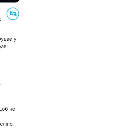
є
буває у
рав
ї
щоб не
сліпо