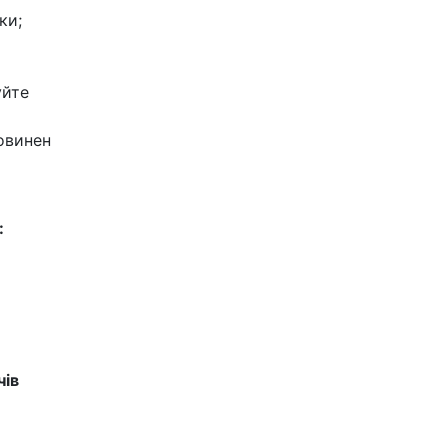
ки;
уйте
овинен
:
чів