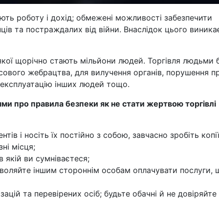
ють роботу і дохід; обмежені можливості забезпечити
ців та постраждалих від війни. Внаслідок цього виника
якої щорічно стають мільйони людей. Торгівля людьми 
усового жебрацтва, для вилучення органів, порушення п
 експлуатацію інших людей тощо.
зями про правила безпеки як не стати жертвою торгівлі
тів і носіть їх постійно з собою, завчасно зробіть копі
зні місця;
 якій ви сумніваєтеся;
зволяйте іншим стороннім особам оплачувати послуги, 
ацій та перевірених осіб; будьте обачні й не довіряйте 