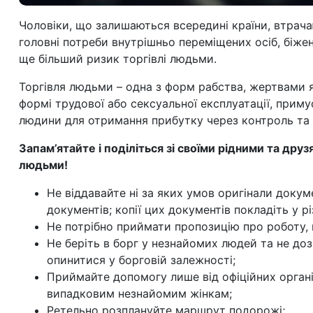
Чоловіки, що залишаються всередині країни, втрача
головні потреби внутрішньо переміщених осіб, біжен
ще більший ризик торгівлі людьми.
Торгівля людьми – одна з форм рабства, жертвами 
формі трудової або сексуальної експлуатації, прим
людини для отримання прибутку через контроль та
Запам’ятайте і поділіться зі своїми рідними та дру
людьми!
Не віддавайте ні за яких умов оригінали докумен
документів; копії цих документів покладіть у рі
Не потрібно приймати пропозицію про роботу, в
Не беріть в борг у незнайомих людей та не до
опинитися у борговій залежності;
Приймайте допомогу лише від офіційних організ
випадковим незнайомим жінкам;
Ретельно розплануйте маршрут подорожі;