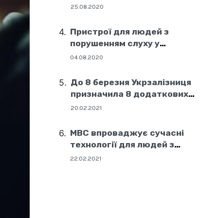
25.08.2020
Пристрої для людей з
порушенням слуху у
соціальних центрах Дніпра
04.08.2020
До 8 березня Укрзалізниця
призначила 8 додаткових
поїздів
20.02.2021
МВС впроваджує сучасні
технології для людей з
порушенням слуху
22.02.2021