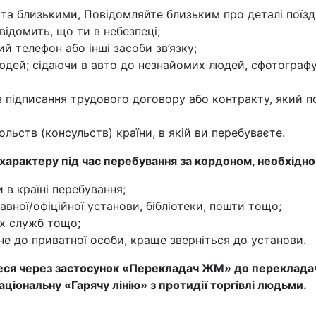
 та близькими, Повідомляйте близьким про деталі поїзд
ідомить, що ти в небезпеці;
 телефон або інші засоби зв’язку;
людей; сідаючи в авто до незнайомих людей, сфотограф
 підписання трудового договору або контракту, який п
льств (консульств) країни, в якій ви перебуваєте.
характеру під час перебування за кордоном, необхідно
 в країні перебування;
авної/офіційної установи, бібліотеки, пошти тощо;
них служб тощо;
не до приватної особи, краще зверніться до установи.
теся через застосунок «Перекладач ЖМ» до переклада
ціональну «Гарячу лінію» з протидії торгівлі людьми.