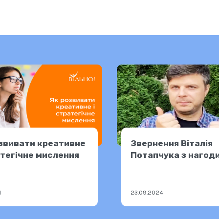
звивати креативне
Звернення Віталія
атегічне мислення
Потапчука з нагод
тижня нечуючих
1
23.09.2024