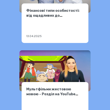
Фінансові типи особистості:
від ощадливих до
марнотратних
13.04.2025
Мультфільми жестовою
мовою - Розділ на YouTube
каналі Бробакс