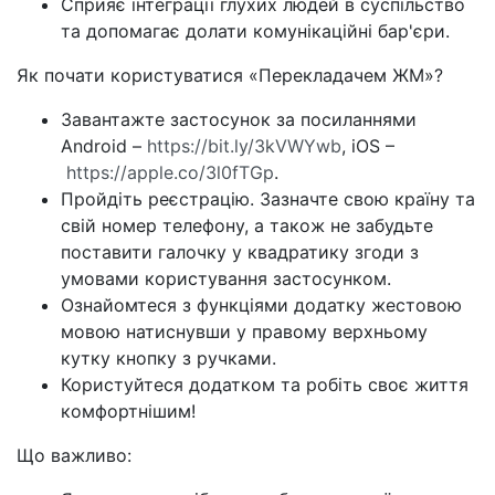
Сприяє інтеграції глухих людей в суспільство
та допомагає долати комунікаційні бар'єри.
Як почати користуватися «Перекладачем ЖМ»?
Завантажте застосунок за посиланнями
Android –
https://bit.ly/3kVWYwb
, iOS –
https://apple.co/3l0fTGp
.
Пройдіть реєстрацію. Зазначте свою країну та
свій номер телефону, а також не забудьте
поставити галочку у квадратику згоди з
умовами користування застосунком.
Ознайомтеся з функціями додатку жестовою
мовою натиснувши у правому верхньому
кутку кнопку з ручками.
Користуйтеся додатком та робіть своє життя
комфортнішим!
Що важливо: