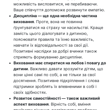
можливість висловитися, не перебиваючи.
Ваше співчуття допоможе розвинути емпатію.
Дисципліна — ще одна необхідна частина
виховання
. Проте, вона не повинна
ґрунтуватися на страху чи насильстві. Краще
замість цього діалогувати з дитиною,
пояснювати правила та їхню важливість,
навчати їх відповідальності за свої дії.
Позитивні наслідки за добрі вчинки також
сприяють формуванню дисципліни.
Виховання має спиратися на любов і повагу до
дитини
. Важливо давати зрозуміти дітям, що
вони цінні самі по собі, а не тільки за свої
досягнення. Позитивне підкріплення і слова
підтримки зроблять їх впевненими в собі і
своїх здібностях.
Розвиток самостійності — також важливий
аспект виховання
. Вірність собі, вміння
приймати рішення, розв’язувати проблеми —