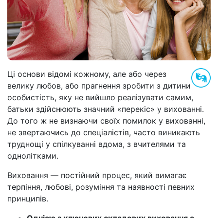
Ці основи відомі кожному, але або через
велику любов, або прагнення зробити з дитини
особистість, яку не вийшло реалізувати самим,
батьки здійснюють значний «перекіс» у вихованні.
До того ж не визнаючи своїх помилок у вихованні,
не звертаючись до спеціалістів, часто виникають
труднощі у спілкуванні вдома, з вчителями та
однолітками.
Виховання — постійний процес, який вимагає
терпіння, любові, розуміння та наявності певних
принципів.
Однією з ключових складових виховання є