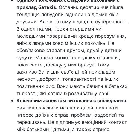
приклад батьків
. Останнє десятиріччя пішла
тенденція побудови відносин з дітьми як з
друзями. Але в такому підході є суперечності.
З однолітками, трохи старшими чи
молодшими товаришами краще порозуміння,
аніж з людьми зовсім інших поколінь. Не
обов’язково ставати другом, друзі у дитини
будуть. Малеча копіює поведінку оточення,
поки свого досвіду у них бракує. Тому
важливо бути для своїх дітей прикладом
чесності, доброти, толерантності та інших
позитивних рис. Вони мають бачити в батьках
ті якості, які хотіли б розвивати у собі.
Ключовим аспектом виховання є спілкування
.
Важливо зважати на своїх дітей, виявляти
інтерес до їхніх справ, проблем, радостей та
переживань. Це підтримує емоційний контакт
між батьками і дітьми, а також сприяє