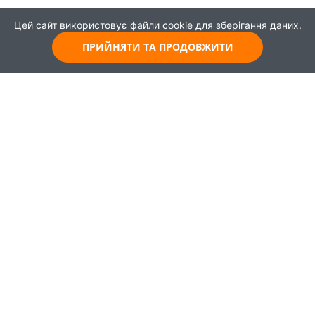
Цей сайт використовує файли cookie для зберігання даних.
ПРИЙНЯТИ ТА ПРОДОВЖИТИ
© 2021
Всі права захищені
Головна
Карта
Про проєкт
Навчання
Партнери
Працевлаштування
Новини
Публікації