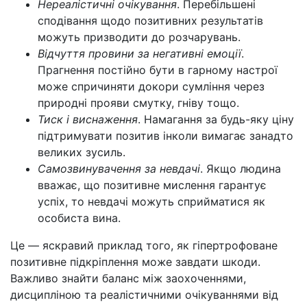
Нереалістичні очікування
. Перебільшені
сподівання щодо позитивних результатів
можуть призводити до розчарувань.
Відчуття провини за негативні емоції
.
Прагнення постійно бути в гарному настрої
може спричиняти докори сумління через
природні прояви смутку, гніву тощо.
Тиск і виснаження
. Намагання за будь-яку ціну
підтримувати позитив інколи вимагає занадто
великих зусиль.
Самозвинувачення за невдачі
. Якщо людина
вважає, що позитивне мислення гарантує
успіх, то невдачі можуть сприйматися як
особиста вина.
Це — яскравий приклад того, як гіпертрофоване
позитивне підкріплення може завдати шкоди.
Важливо знайти баланс між заохоченнями,
дисципліною та реалістичними очікуваннями від