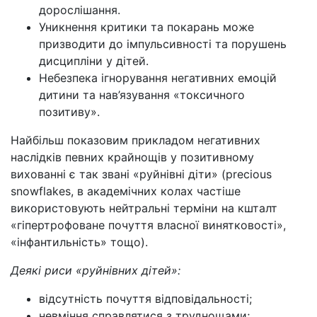
дорослішання.
Уникнення критики та покарань може
призводити до імпульсивності та порушень
дисципліни у дітей.
Небезпека ігнорування негативних емоцій
дитини та нав’язування «токсичного
позитиву».
Найбільш показовим прикладом негативних
наслідків певних крайнощів у позитивному
вихованні є так звані «руйнівні діти» (precious
snowflakes, в академічних колах частіше
використовують нейтральні терміни на кшталт
«гіпертрофоване почуття власної винятковості»,
«інфантильність» тощо).
Деякі риси «руйнівних дітей»:
відсутність почуття відповідальності;
невміння справлятися з труднощами;