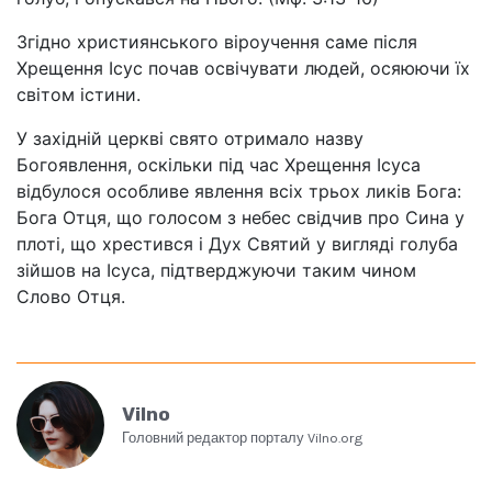
Згідно християнського віроучення саме після
Хрещення Ісус почав освічувати людей, осяюючи їх
світом істини.
У західній церкві свято отримало назву
Богоявлення, оскільки під час Хрещення Ісуса
відбулося особливе явлення всіх трьох ликів Бога:
Бога Отця, що голосом з небес свідчив про Сина у
плоті, що хрестився і Дух Святий у вигляді голуба
зійшов на Ісуса, підтверджуючи таким чином
Слово Отця.
Vilno
Головний редактор порталу Vilno.org