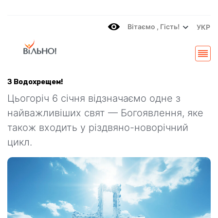
Вітаємo , Гість!
УКР
З Водохрещем!
Цьогоріч 6 січня відзначаємо одне з
найважливіших свят — Богоявлення, яке
також входить у різдвяно-новорічний
цикл.