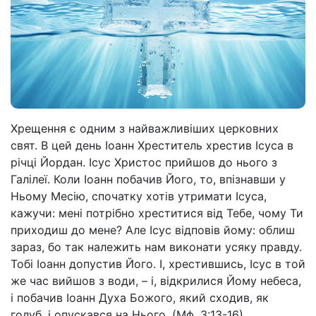
Хрещення є одним з найважливіших церковних
свят. В цей день Іоанн Хреститель хрестив Ісуса в
річці Йордан. Ісус Христос прийшов до нього з
Галілеї. Коли Іоанн побачив Його, то, впізнавши у
Ньому Месію, спочатку хотів утримати Ісуса,
кажучи: мені потрібно хреститися від Тебе, чому Ти
приходиш до мене? Але Ісус відповів йому: облиш
зараз, бо так належить нам виконати усяку правду.
Тобі Іоанн допустив Його. І, хрестившись, Ісус в той
же час вийшов з води, – і, відкрилися Йому небеса,
і побачив Іоанн Духа Божого, який сходив, як
голуб, і опускався на Нього. (Мф. 3:13-16)