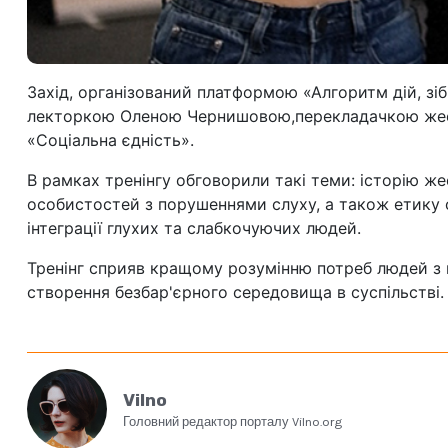
Захід, організований платформою «Алгоритм дій, зіб
лекторкою Оленою Чернишовою,
перекладачкою же
«Соціальна єдність».
В рамках тренінгу обговорили такі теми: історію же
особистостей з порушеннями слуху, а також етику с
інтеграції глухих та слабкочуючих людей.
Тренінг сприяв кращому розумінню потреб людей з 
створення безбар'єрного середовища в суспільстві.
Vilno
Головний редактор порталу Vilno.org