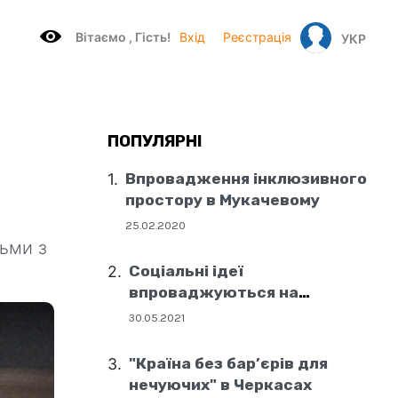
Вітаємo , Гість!
Вхід
Реєстрація
УКР
ПОПУЛЯРНІ
Впровадження інклюзивного
простору в Мукачевому
25.02.2020
дьми з
Соціальні ідеї
впроваджуються на
державному рівні
30.05.2021
"Країна без бар’єрів для
нечуючих" в Черкасах