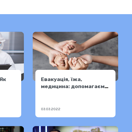
 Як
Евакуація, їжа,
медицина: допомагаємо
людям з інвалідністю
03.03.2022