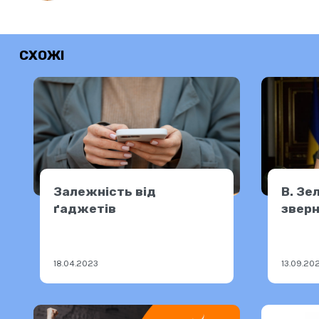
СХОЖІ
Залежність від
В. Зе
ґаджетів
зверн
18.04.2023
13.09.20