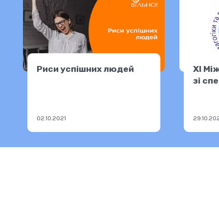
Риси успішних людей
ХІ Мі
зі сп
педаг
освіт
02.10.2021
29.10.20