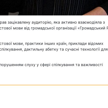
рав зацікавлену аудиторію, яка активно взаємодіяла з
стової мови
від громадської організації «Громадський 
стової мови, практики інших країн, приклади відомих
пілкування, дактильну абетку та сучасні технології для
порушенням слуху у сфері спілкування та важливості