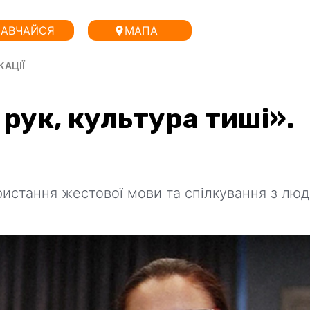
АВЧАЙСЯ
МАПА
КАЦІЇ
рук, культура тиші».
ористання жестової мови та спілкування з лю