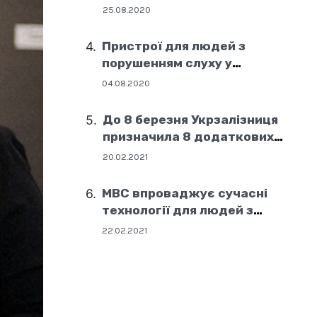
25.08.2020
Пристрої для людей з
порушенням слуху у
соціальних центрах Дніпра
04.08.2020
До 8 березня Укрзалізниця
призначила 8 додаткових
поїздів
20.02.2021
МВС впроваджує сучасні
технології для людей з
порушенням слуху
22.02.2021