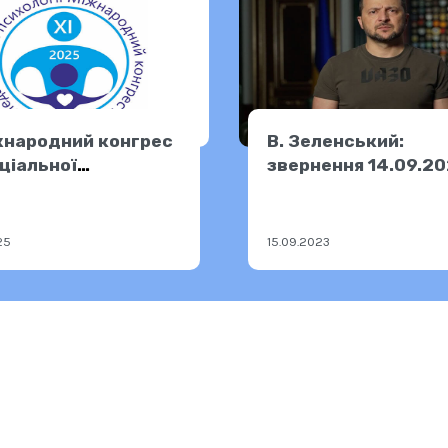
жнародний конгрес
В. Зеленський:
еціальної
звернення 14.09.2
огіки: виклики в
і
25
15.09.2023