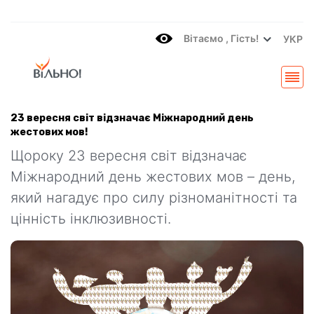
Вітаємo , Гість!
УКР
23 вересня світ відзначає Міжнародний день
жестових мов!
Щороку 23 вересня світ відзначає
Міжнародний день жестових мов – день,
який нагадує про силу різноманітності та
цінність інклюзивності.