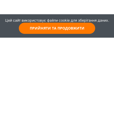
Цей сайт використовує файли cookie для зберігання даних.
ПРИЙНЯТИ ТА ПРОДОВЖИТИ
© 2021
Всі права захищені
Головна
Карта
Про проєкт
Навчання
Партнери
Працевлаштування
Новини