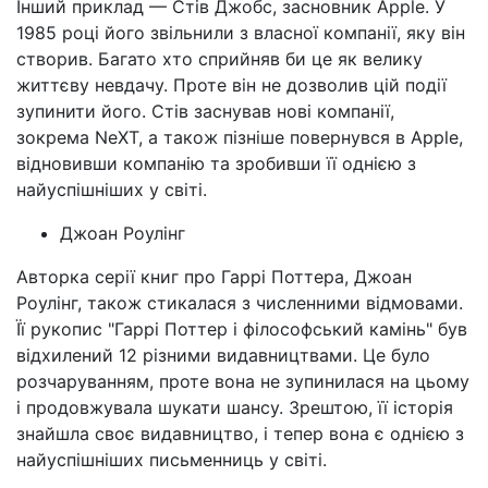
Інший приклад — Стів Джобс, засновник Apple. У
1985 році його звільнили з власної компанії, яку він
створив. Багато хто сприйняв би це як велику
життєву невдачу. Проте він не дозволив цій події
зупинити його. Стів заснував нові компанії,
зокрема NeXT, а також пізніше повернувся в Apple,
відновивши компанію та зробивши її однією з
найуспішніших у світі.
Джоан Роулінг
Авторка серії книг про Гаррі Поттера, Джоан
Роулінг, також стикалася з численними відмовами.
Її рукопис "Гаррі Поттер і філософський камінь" був
відхилений 12 різними видавництвами. Це було
розчаруванням, проте вона не зупинилася на цьому
і продовжувала шукати шансу. Зрештою, її історія
знайшла своє видавництво, і тепер вона є однією з
найуспішніших письменниць у світі.