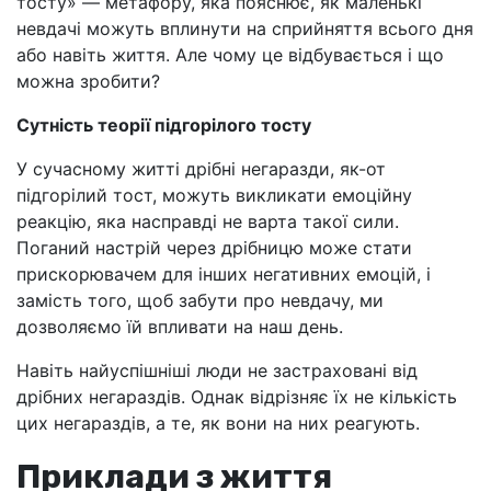
тосту» — метафору, яка пояснює, як маленькі
невдачі можуть вплинути на сприйняття всього дня
або навіть життя. Але чому це відбувається і що
можна зробити?
Сутність теорії підгорілого тосту
У сучасному житті дрібні негаразди, як-от
підгорілий тост, можуть викликати емоційну
реакцію, яка насправді не варта такої сили.
Поганий настрій через дрібницю може стати
прискорювачем для інших негативних емоцій, і
замість того, щоб забути про невдачу, ми
дозволяємо їй впливати на наш день.
Навіть найуспішніші люди не застраховані від
дрібних негараздів. Однак відрізняє їх не кількість
цих негараздів, а те, як вони на них реагують.
Приклади з життя