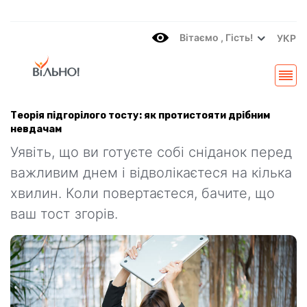
Вітаємo , Гість!
УКР
Теорія підгорілого тосту: як протистояти дрібним
невдачам
Уявіть, що ви готуєте собі сніданок перед
важливим днем і відволікаєтеся на кілька
хвилин. Коли повертаєтеся, бачите, що
ваш тост згорів.