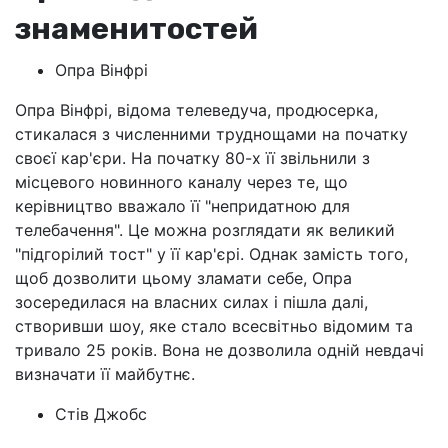
знаменитостей
Опра Вінфрі
Опра Вінфрі, відома телеведуча, продюсерка,
стикалася з численними труднощами на початку
своєї кар'єри. На початку 80-х її звільнили з
місцевого новинного каналу через те, що
керівництво вважало її "непридатною для
телебачення". Це можна розглядати як великий
"підгорілий тост" у її кар'єрі. Однак замість того,
щоб дозволити цьому зламати себе, Опра
зосередилася на власних силах і пішла далі,
створивши шоу, яке стало всесвітньо відомим та
тривало 25 років. Вона не дозволила одній невдачі
визначати її майбутнє.
Стів Джобс