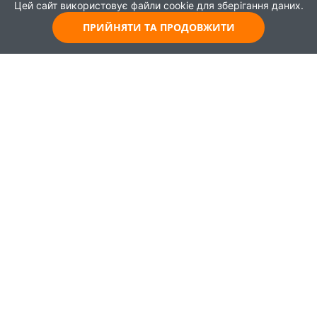
Цей сайт використовує файли cookie для зберігання даних.
ПРИЙНЯТИ ТА ПРОДОВЖИТИ
© 2021
Всі права захищені
Головна
Карта
Про проєкт
Навчання
Партнери
Працевлаштування
Новини
Публікації
Зворотній зв'язок