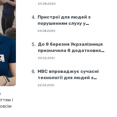
25.08.2020
Пристрої для людей з
порушенням слуху у
соціальних центрах Дніпра
04.08.2020
До 8 березня Укрзалізниця
призначила 8 додаткових
поїздів
20.02.2021
МВС впроваджує сучасні
технології для людей з
порушенням слуху
22.02.2021
й
ттям і
зовсім