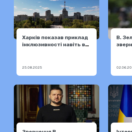
Харків показав приклад
В. Зе
інклюзивності навіть в
зверн
умовах війни
25.08.2025
02.06.2
Звернення В.
Інтер