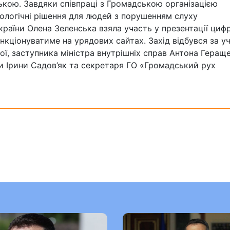
ькою. Завдяки співпраці з Громадською організацією
ологічні рішення для людей з порушенням слуху
раїни Олена Зеленська взяла участь у презентації циф
кціонуватиме на урядових сайтах. Захід відбувся за у
ої, заступника міністра внутрішніх справ Антона Гераще
ни Ірини Садов’як та секретаря ГО «Громадський рух