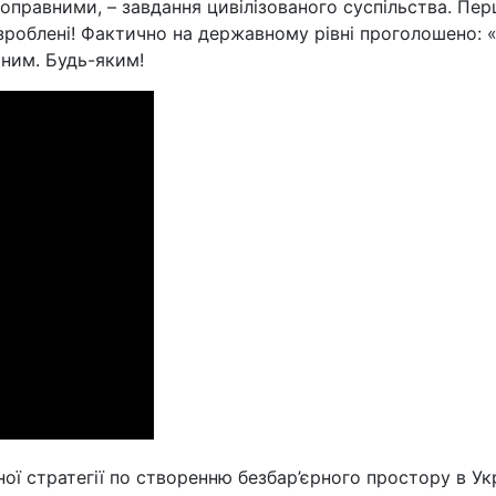
оправними, – завдання цивілізованого суспільства. Пер
 зроблені! Фактично на державному рівні проголошено: «
чним. Будь-яким!
ї стратегії по створенню безбар’єрного простору в Укр