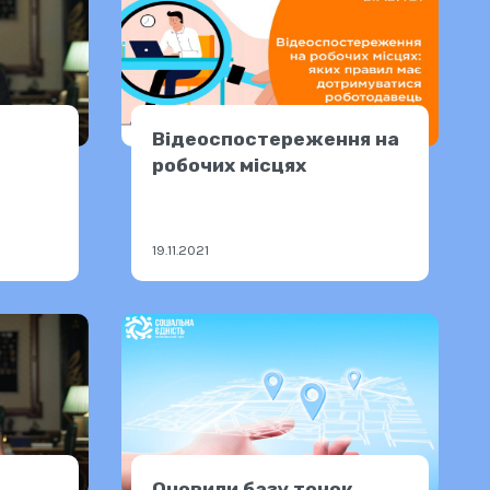
Відеоспостереження на
робочих місцях
19.11.2021
Оновили базу точок