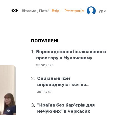
Вітаємo , Гість!
Вхід
Реєстрація
УКР
ПОПУЛЯРНІ
Впровадження інклюзивного
простору в Мукачевому
25.02.2020
Соціальні ідеї
впроваджуються на
державному рівні
30.05.2021
"Країна без бар’єрів для
нечуючих" в Черкасах