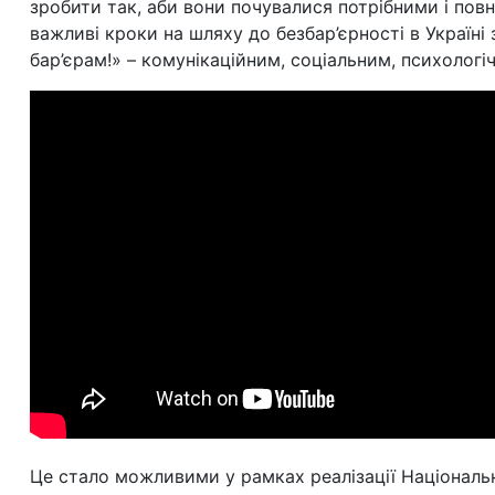
зробити так, аби вони почувалися потрібними і повн
важливі кроки на шляху до безбар’єрності в Україні
бар’єрам!» – комунікаційним, соціальним, психологі
Це стало можливими у рамках реалізації Національно