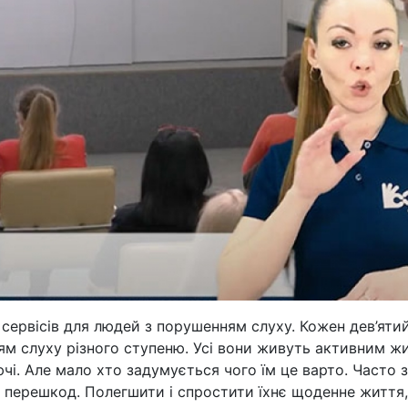
 сервісів для людей з порушенням слуху. Кожен дев’яти
м слуху різного ступеню. Усі вони живуть активним жи
чі. Але мало хто задумується чого їм це варто. Часто 
у перешкод. Полегшити і спростити їхнє щоденне життя,