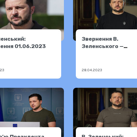
ленський:
Звернення В.
ення 01.06.2023
Зеленського —
27.04.2023
023
28.04.2023
в’ю Президента.
В. Зеленський: