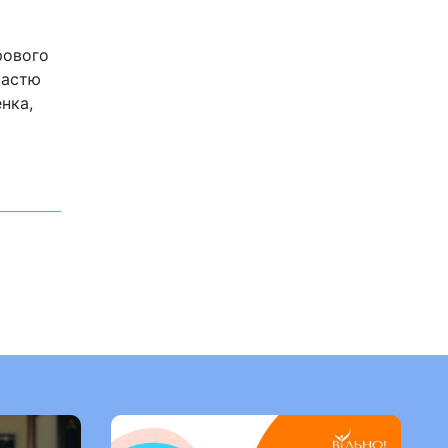
рового
частю
нка,