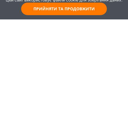
ПРИЙНЯТИ ТА ПРОДОВЖИТИ
© 2021
Всі права захищені
Головна
Карта
Про проєкт
Навчання
Партнери
Працевлаштування
Новини
Публікації
Зворотній зв'язок