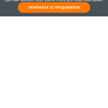
ПРИЙНЯТИ ТА ПРОДОВЖИТИ
© 2021
Всі права захищені
Головна
Карта
Про проєкт
Навчання
Партнери
Працевлаштування
Новини
Публікації
Зворотній зв'язок