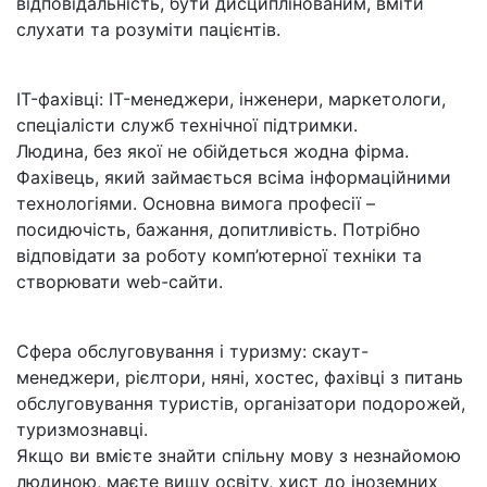
відповідальність, бути дисциплінованим, вміти
слухати та розуміти пацієнтів.
IT-фахівці: IT-менеджери, інженери, маркетологи,
спеціалісти служб технічної підтримки.
Людина, без якої не обійдеться жодна фірма.
Фахівець, який займається всіма інформаційними
технологіями. Основна вимога професії –
посидючість, бажання, допитливість. Потрібно
відповідати за роботу комп’ютерної техніки та
створювати web-сайти.
Сфера обслуговування і туризму: скаут-
менеджери, рієлтори, няні, хостес, фахівці з питань
обслуговування туристів, організатори подорожей,
туризмознавці.
Якщо ви вмієте знайти спільну мову з незнайомою
людиною, маєте вищу освіту, хист до іноземних