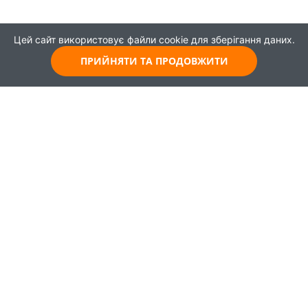
Цей сайт використовує файли cookie для зберігання даних.
ПРИЙНЯТИ ТА ПРОДОВЖИТИ
© 2021
Всі права захищені
Головна
Карта
Про проєкт
Навчання
Партнери
Працевлаштування
Новини
Публікації