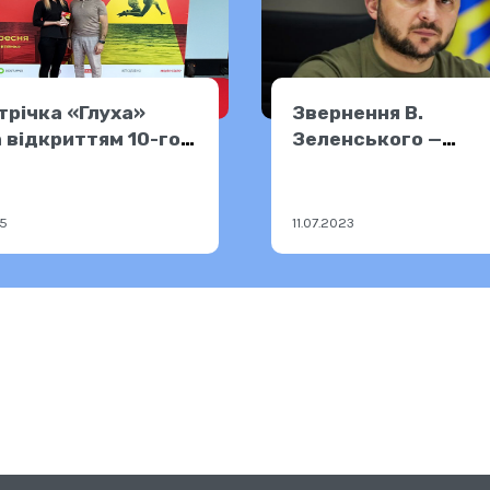
трічка «Глуха»
Звернення В.
 відкриттям 10-го
Зеленського —
валю «Лінія
10.07.2023
ського кіно»
25
11.07.2023