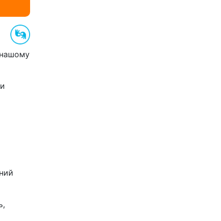
 нашому
ти
аний
ь,