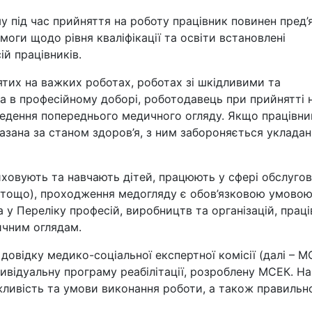
у під час прийняття на роботу працівник повинен пред’
моги щодо рівня кваліфікації та освіти встановлені
й працівників.
нятих на важких роботах, роботах зі шкідливими та
а в професійному доборі, роботодавець при прийнятті 
едення попереднього медичного огляду. Якщо працівни
зана за станом здоров’я, з ним забороняється укладан
иховують та навчають дітей, працюють у сфері обслуго
уг тощо), проходження медогляду є обов’язковою умово
 у Переліку професій, виробництв та організацій, прац
ичним оглядам.
довідку медико-соціальної експертної комісії (далі – М
ндивідуальну програму реабілітації, розроблену МСЕК. На
ливість та умови виконання роботи, а також правильн