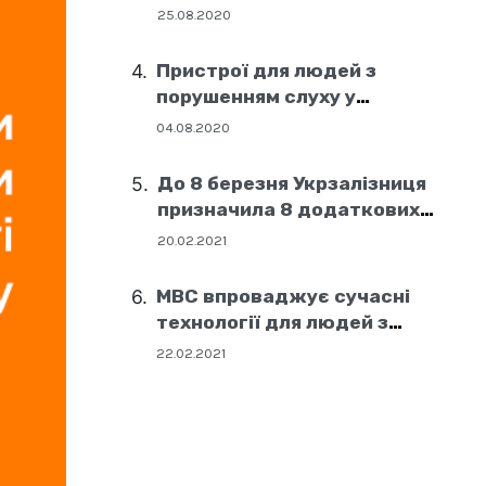
25.08.2020
Пристрої для людей з
порушенням слуху у
соціальних центрах Дніпра
04.08.2020
До 8 березня Укрзалізниця
призначила 8 додаткових
поїздів
20.02.2021
МВС впроваджує сучасні
технології для людей з
порушенням слуху
22.02.2021