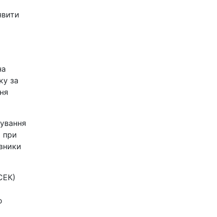
явити
на
ку за
ня
вування
ю при
івники
СЕК)
о