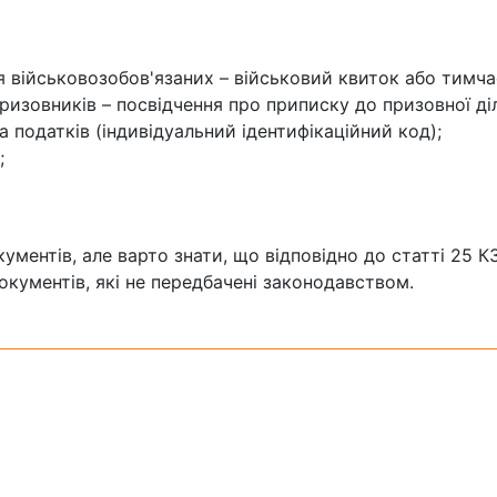
я військовозобов'язаних – військовий квиток або тимч
ризовників – посвідчення про приписку до призовної діл
 податків (індивідуальний ідентифікаційний код);
;
ментів, але варто знати, що відповідно до статті 25 К
кументів, які не передбачені законодавством.