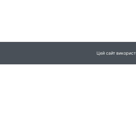
Цей сайт використ
Головна
Про проєкт
© 2021
Партнери
Всі права захищені
Новини
Публікації