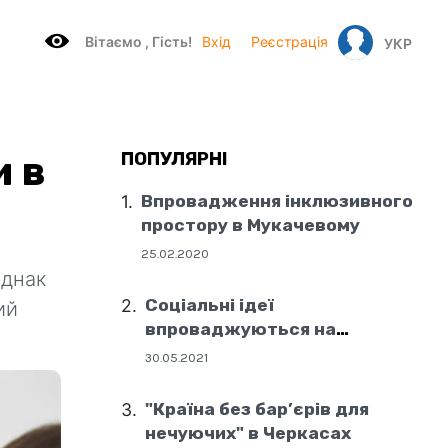
Вітаємo , Гість!
Вхід
Реєстрація
УКР
и в
ПОПУЛЯРНІ
Впровадження інклюзивного
простору в Мукачевому
25.02.2020
Однак
Соціальні ідеї
ий
впроваджуються на
державному рівні
30.05.2021
"Країна без бар’єрів для
нечуючих" в Черкасах