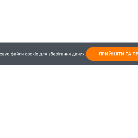
ПРИЙНЯТИ ТА 
овує файли cookie для зберігання даних.
Карта
Зворотній зв'язок
Навчання
+38 (044) 339-99-65
Працевлаштування
+30 (093) 437-62-43
+38 (099) 967-45-08