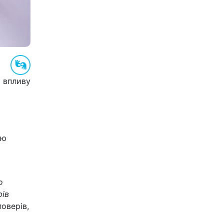
я впливу
ою
о
рів
оверів,