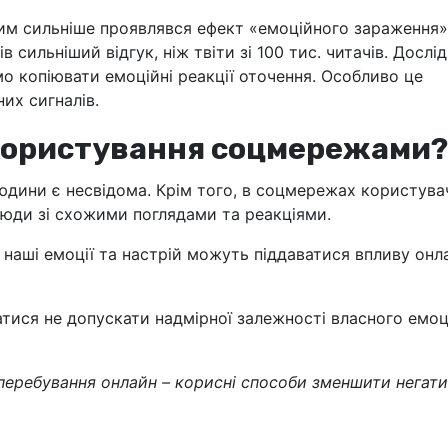
тим сильніше проявлявся ефект «емоційного зараження»
ів сильніший відгук, ніж твіти зі 100 тис. читачів. Дослі
 копіювати емоційні реакції оточення. Особливо це
их сигналів.
 користування соцмережами?
юдини є несвідома. Крім того, в соцмережах користувач
люди зі схожими поглядами та реакціями.
о наші емоції та настрій можуть піддаватися впливу онл
атися не допускати надмірної залежності власного емоц
перебування онлайн – корисні способи зменшити негат