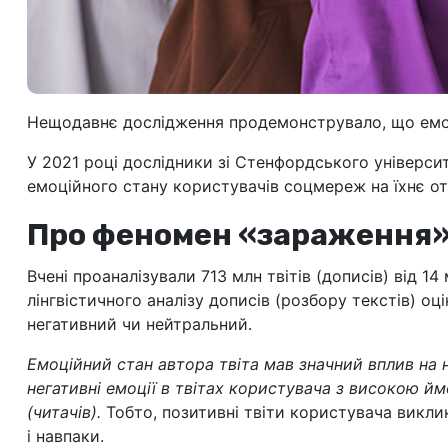
Нещодавнє дослідження продемонструвало, що емоці
У 2021 році дослідники зі Стенфордського універс
емоційного стану користувачів соцмереж на їхнє от
Про феномен «зараження
Вчені проаналізували 713 млн твітів (дописів) від 1
лінгвістичного аналізу дописів (розбору текстів) 
негативний чи нейтральний.
Емоційний стан автора твіта мав значний вплив на н
негативні емоції в твітах користувача з високою 
(читачів).
Тобто, позитивні твіти користувача викл
і навпаки.