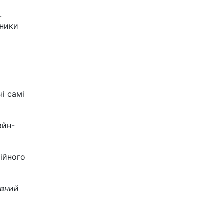
.
дники
і самі
айн-
ійного
ивний