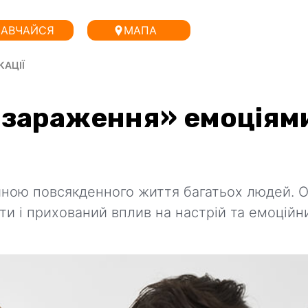
АВЧАЙСЯ
МАПА
КАЦІЇ
 зараження» емоціям
иною повсякденного життя багатьох людей. 
и і прихований вплив на настрій та емоційн