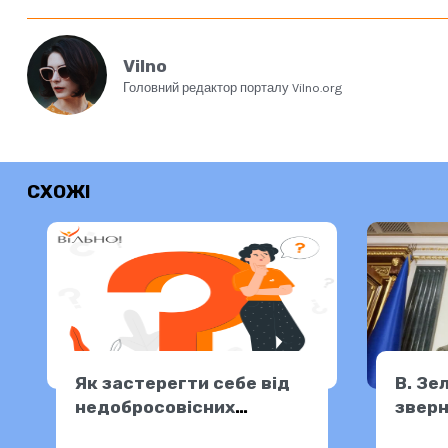
Vilno
Головний редактор порталу Vilno.org
СХОЖІ
Як застерегти себе від
В. Зе
недобросовісних
зверн
працедавців