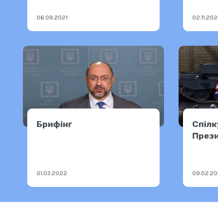
06.09.2021
02.11.20
Брифінг
Спілк
Прези
В.Зел
Премʼ
Брита
01.03.2022
09.02.2