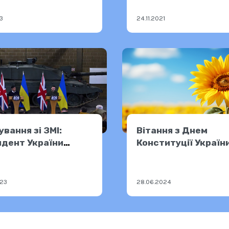
23
24.11.2021
ування зі ЗМІ:
Вітання з Днем
дент України
Конституції України
енський та
єр-міністр Великої
нії Ріші Сунак
023
28.06.2024