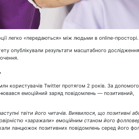
ї легко «передаються» між людьми в online-просторі.
итету опублікували результати масштабного дослідженн
очення.
»
4 млн користувачів Twitter протягом 2 років. За допомог
оцінювався емоційний заряд повідомлень — позитивний,
аступні твіти його читачів. Виявилося, що позитивні аб
ймовірністю «заражали» емоційним станом його фоллове
икали ланцюжок позитивних повідомлень серед його фол