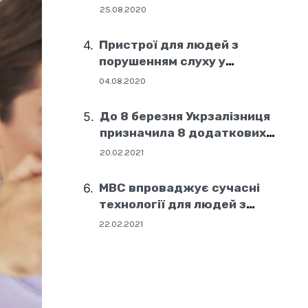
25.08.2020
Пристрої для людей з
порушенням слуху у
соціальних центрах Дніпра
04.08.2020
До 8 березня Укрзалізниця
призначила 8 додаткових
поїздів
20.02.2021
МВС впроваджує сучасні
технології для людей з
порушенням слуху
22.02.2021