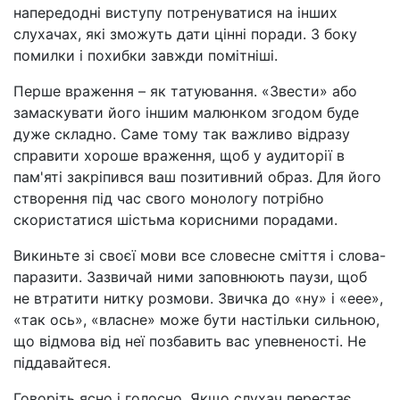
напередодні виступу потренуватися на інших
слухачах, які зможуть дати цінні поради. З боку
помилки і похибки завжди помітніші.
Перше враження
–
як татуювання. «Звести» або
замаскувати його іншим малюнком згодом буде
дуже складно. Саме тому так важливо відразу
справити хороше враження, щоб у аудиторії в
пам'яті закріпився ваш позитивний образ. Для його
створення під час свого монологу потрібно
скористатися шістьма корисними порадами.
Викиньте зі своєї мови все словесне сміття і слова-
паразити. Зазвичай ними заповнюють паузи, щоб
не втратити нитку розмови. Звичка до «ну» і «еее»,
«так ось», «власне» може бути настільки сильною,
що відмова від неї позбавить вас упевненості. Не
піддавайтеся.
Говоріть ясно і голосно. Якщо слухач перестає