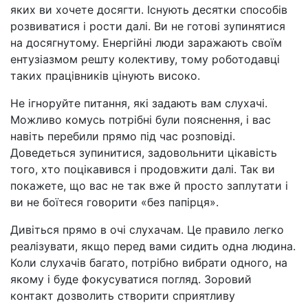
яких ви хочете досягти. Існують десятки способів
розвиватися і рости далі. Ви не готові зупинятися
на досягнутому. Енергійні люди заражають своїм
ентузіазмом решту колективу, тому роботодавці
таких працівників цінують високо.
Не ігноруйте питання, які задають вам слухачі.
Можливо комусь потрібні були пояснення, і вас
навіть перебили прямо під час розповіді.
Доведеться зупинитися, задовольнити цікавість
того, хто поцікавився і продовжити далі. Так ви
покажете, що вас не так вже й просто заплутати і
ви не боїтеся говорити «без папірця».
Дивіться прямо в очі слухачам. Це правило легко
реалізувати, якщо перед вами сидить одна людина.
Коли слухачів багато, потрібно вибрати одного, на
якому і буде фокусуватися погляд. Зоровий
контакт дозволить створити сприятливу