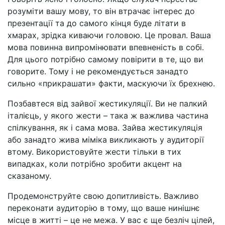
розуміти вашу мову, то він втрачає інтерес до
презентації та до самого кінця буде літати в
хмарах, зрідка киваючи головою. Це провал. Ваша
мова повинна випромінювати впевненість в собі.
Для цього потрібно самому повірити в те, що ви
говорите. Тому і не рекомендується занадто
сильно «прикрашати» факти, маскуючи їх брехнею.
Позбавтеся від зайвої жестикуляції. Ви не палкий
італієць, у якого жести
–
така ж важлива частина
спілкування, як і сама мова. Зайва жестикуляція
або занадто жива міміка викликають у аудиторії
втому. Використовуйте жести тільки в тих
випадках, коли потрібно зробити акцент на
сказаному.
Продемонструйте свою допитливість. Важливо
переконати аудиторію в тому, що ваше нинішнє
місце в житті
–
це не межа. У вас є ще безліч цілей,