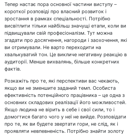
Тепер настає пора основної частини виступу –
короткої розповіді про власний розвиток і
зростання в рамках спеціальності. Потрібно
висвітлити тільки найбільш значущі етапи, коли ви
підвищували свій професіоналізм. Тут можна
згадати про досягнення, нагороди і заохочення, які
ви отримували. Не варто переходити на
хвалькуватий тон. Це викличе негативну реакцію в
аудиторії. Менше вихвалянь, більше конкретних
фактів.
Розкажіть про те, які перспективи вас чекають,
якщо ви не зменшите заданий темп. Особиста
ефективність потенційного працівника
–
це одна з
основних складових реалізації його можливостей.
Якщо людина не вірить в себе і свої сили, то і
домогтися багато чого у неї не вийде. Розповідати
про те, як ви будете звертати гори, не слід, як і
проявляти невпевненість. Потрібно знайти золоту