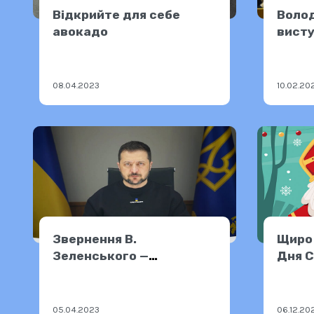
Відкрийте для себе
Воло
авокадо
вист
Євро
09.02
08.04.2023
10.02.20
Звернення В.
Щиро 
Зеленського —
Дня С
04.04.2023
05.04.2023
06.12.20