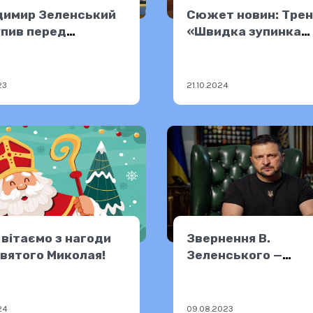
димир Зеленський
Сюжет новин: Трен
упив перед
«Швидка зупинка
парламентом —
кровотечі»
.2023
23
21.10.2024
вітаємо з нагоди
Звернення В.
вятого Миколая!
Зеленського —
08.08.2023
24
09.08.2023