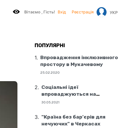
Вітаємo , Гість!
Вхід
Реєстрація
УКР
ПОПУЛЯРНІ
Впровадження інклюзивного
простору в Мукачевому
25.02.2020
Соціальні ідеї
впроваджуються на
державному рівні
30.05.2021
"Країна без бар’єрів для
нечуючих" в Черкасах