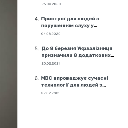
25.08.2020
Пристрої для людей з
порушенням слуху у
соціальних центрах Дніпра
04.08.2020
До 8 березня Укрзалізниця
призначила 8 додаткових
поїздів
20.02.2021
МВС впроваджує сучасні
технології для людей з
порушенням слуху
22.02.2021