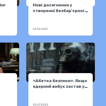
інг
Нові досягнення у
створенні безбар’єрного
простору в Україні
03.02.2021
«Абетка безпеки». Якщо
ядерний вибух застав у
приміщенні або в дорозі
05.07.2023