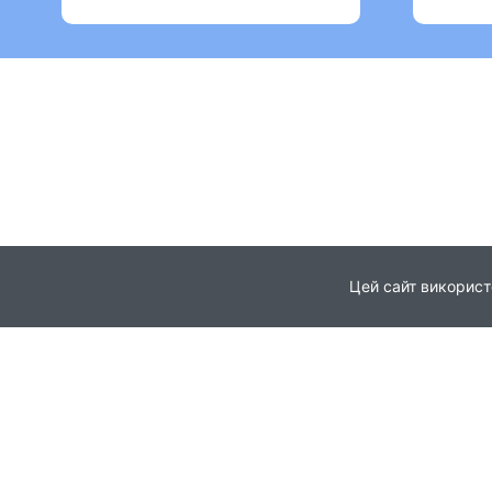
Цей сайт використ
Головна
Про проєкт
© 2021
Партнери
Всі права захищені
Новини