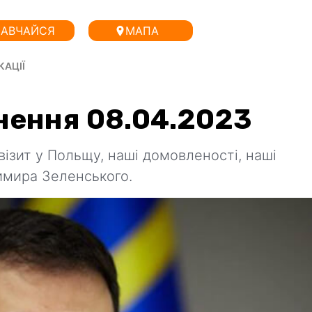
АВЧАЙСЯ
МАПА
КАЦІЇ
рнення 08.04.2023
ізит у Польщу, наші домовленості, наші
имира Зеленського.