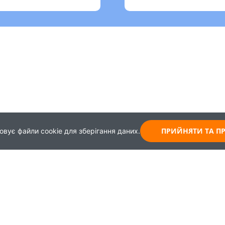
ПРИЙНЯТИ ТА 
овує файли cookie для зберігання даних.
Карта
Зворотній зв'язок
Навчання
+38 (044) 339-99-65
Працевлаштування
+30 (093) 437-62-43
+38 (099) 967-45-08