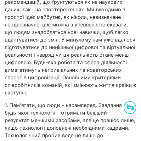
рекомендацій, що ґрунтуються як на наукових
даних, так і на спостереженнях. Ми виходимо з
простої ідеї: майбутнє, як ніколи, невизначене і
неоднозначне, але можна з упевненістю сказати,
що людям знадобляться нові навички, щоб легко
адаптуватися до змін. У минулому нам уже вдалося
підготуватися до нинішньої цифрової та віртуальної
реальності і навряд чи ця реальність стане менш
цифровою. Будь-яка робота та сфера діяльності
вимагатимуть нетривіальних та новаторських
способів цифровізації. Основними критеріями
співробітників команій, які змінюють життя країни є
наступні.
1. Пам'ятати, що люди – насамперед. Завдання
будь-якої технології
–
отримати більший
результат меншими засобами, але це працює лише,
якщо технології доповнені необхідними кадрами.
Технологічний прорив веде не лише до