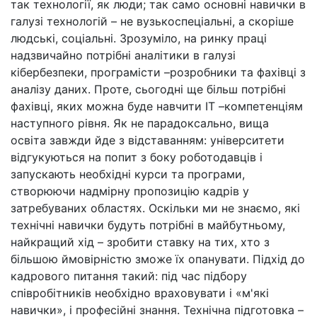
так технології, як люди; так само основні навички в
галузі технологій
–
не вузькоспеціальні, а скоріше
людські, соціальні. Зрозуміло, на ринку праці
надзвичайно потрібні аналітики в галузі
кібербезпеки, програмісти
–
розробники та фахівці з
аналізу даних. Проте, сьогодні ще більш потрібні
фахівці, яких можна буде навчити ІТ
–
компетенціям
наступного рівня. Як не парадоксально, вища
освіта завжди йде з відставанням: університети
відгукуються на попит з боку роботодавців і
запускають необхідні курси та програми,
створюючи надмірну пропозицію кадрів у
затребуваних областях. Оскільки ми не знаємо, які
технічні навички будуть потрібні в майбутньому,
найкращий хід
–
зробити ставку на тих, хто з
більшою ймовірністю зможе їх опанувати. Підхід до
кадрового питання такий: під час підбору
співробітників необхідно враховувати і «м'які
навички», і професійні знання. Технічна підготовка
–