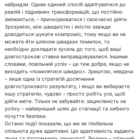
набридли. Однак єдиний спосіб адаптуватися до
реалій і підривних трансформацій, що постійно
змінюються,
–
прискорюватися і своєчасно діяти.
Зрозуміло, між швидкістю і якістю завжди
доводиться шукати компроміс, тому якщо ви не
можете йти шляхом швидких помилок, то
необхідно докладати зусиль до того, щоб ваші
довгострокові ставки виправдовувалися. Іншими
словами, повільний успіх
–
це теж добре, якщо не
виходить «помилятися швидко». Зрештою, невдача
–
лише одна із стратегій досягнення
довгострокового результату, і якщо ви вибираєте
іншу стратегію, чудово
–
просто робіть усе, щоб
дійти мети. Тільки не забувайте: зацикленість на
успіху
–
найвірніший шлях до стагнації та хибного
почуття безпеки.
Останні події показали, що ми як глобальна
спільнота дуже адаптивні. Цю адаптивність задають
люди та підтримують технології. Людина
–
спільний