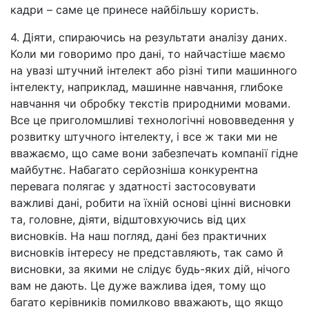
кадри
–
саме це принесе найбільшу користь.
4. Діяти, спираючись на результати аналізу даних.
Коли ми говоримо про дані, то найчастіше маємо
на увазі штучний інтелект або різні типи машинного
інтелекту, наприклад, машинне навчання, глибоке
навчання чи обробку текстів природними мовами.
Все це приголомшливі технологічні нововведення у
розвитку штучного інтелекту, і все ж таки ми не
вважаємо, що саме вони забезпечать компанії гідне
майбутнє. Набагато серйозніша конкурентна
перевага полягає у здатності застосовувати
важливі дані, робити на їхній основі цінні висновки
та, головне, діяти, відштовхуючись від цих
висновків. На наш погляд, дані без практичних
висновків інтересу не представляють, так само й
висновки, за якими не слідує будь-яких дій, нічого
вам не дають. Це дуже важлива ідея, тому що
багато керівників помилково вважають, що якщо