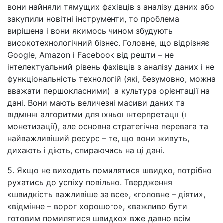
вони найняли тямущих фахівців з аналізу даних або
закупили новітні інструменти, то проблема
вирішена і вони якимось чином збудують
високотехнологічний бізнес. Головне, що відрізняє
Google, Amazon і Facebook від решти
–
не
інтелектуальний рівень фахівців з аналізу даних і не
функціональність технологій (які, безумовно, можна
вважати першокласними), а культура орієнтації на
дані. Вони мають величезні масиви даних та
відмінні алгоритми для їхньої інтерпретації (і
монетизації), але основна стратегічна перевага та
найважливіший ресурс
–
те, що вони живуть,
дихають і діють, спираючись на ці дані.
5. Якщо не виходить помилятися швидко, потрібно
рухатись до успіху повільно. Твердження
«швидкість важливіше за все», «головне
–
діяти»,
«відмінне
–
ворог хорошого», «важливо бути
готовим помилятися швидко» вже давно всім