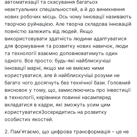
автоматизації та скасування багатьох
неактуальних спеціальностей, а й до виникнення
нових робочих місць. Ось чому інновації називають
творчою руйнацією. Але творча складова інновацій
повністю залежить від людей. Якщо
використовувати здатність людини адаптуватися
для формування та розвитку нових навичок, люди
та технології взаємно доповнюватимуть один
одного. Все просто: будь-які найблискучіші
інновації марні, якщо ми не вміємо ними
користуватися, але й найблискучіші розуми не
багато чого досягнуть без технічної бази. Головний
висновок у тому, що, замислюючись про інвестиції
в технології, керівники повинні насамперед
вкладатися в кадри, які зможуть усим цим
користуватисяЗосередитись на розвитку
особистих якостей.
2. Пам'ятаємо, що цифрова трансформація
–
це не