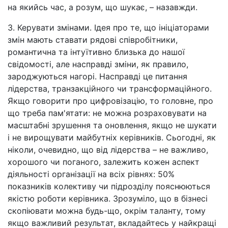
на якийсь час, а розум, що шукає,
–
назавжди.
3. Керувати змінами. Ідея про те, що ініціаторами
змін мають ставати рядові співробітники,
романтична та інтуїтивно близька до нашої
свідомості, але насправді зміни, як правило,
зароджуються нагорі. Насправді це питання
лідерства, транзакційного чи трансформаційного.
Якщо говорити про цифровізацію, то головне, про
що треба пам'ятати: не можна розраховувати на
масштабні зрушення та оновлення, якщо не шукати
і не вирощувати майбутніх керівників. Сьогодні, як
ніколи, очевидно, що від лідерства
–
не важливо,
хорошого чи поганого, залежить кожен аспект
діяльності організації на всіх рівнях: 50%
показників колективу чи підрозділу пояснюються
якістю роботи керівника. Зрозуміло, що в бізнесі
скопіювати можна будь-що, окрім таланту, тому
якщо важливий результат, вкладайтесь у найкращі