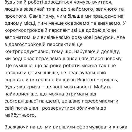
будь-якій роботі доводиться чомусь вчитися,
людина зазвичай тяжіє до знайомого, звичного та
простого. Саме тому, чим більше ми працюємо на
одному місці, тим менше освоюємо та вивчаємо. У
короткостроковій перспективі це добре: діючи
автоматом, ми вивільняємо розумові ресурси. Але
в довгостроковій перспективі це
контрпродуктивно, тому що, набуваючи досвіду,
ми водночас втрачаємо шанси навчатися новому.
Ще сумніше, що за роки роботи можна так і не
розкрити і, тим більше, не реалізувати свій
справжній потенціал. Як казав Вінстон Черчілль,
будь-яка криза – це нові можливості. Мабуть,
найкорисніше, що можна отримати від
сьогоднішньої пандемії, це шанс переосмислити
свій потенціал і розвернутися обличчям до
майбутнього.
Зважаючи на це, ми вирішили сформулювати кілька