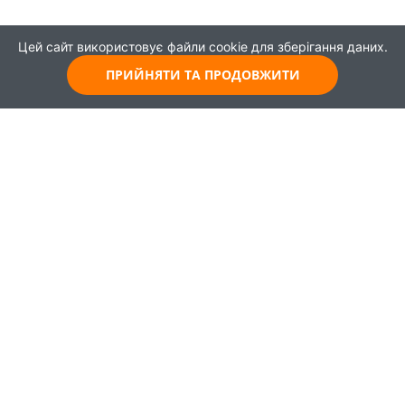
Цей сайт використовує файли cookie для зберігання даних.
ПРИЙНЯТИ ТА ПРОДОВЖИТИ
© 2021
Всі права захищені
Головна
Карта
Про проєкт
Навчання
Партнери
Працевлаштування
Новини
Публікації