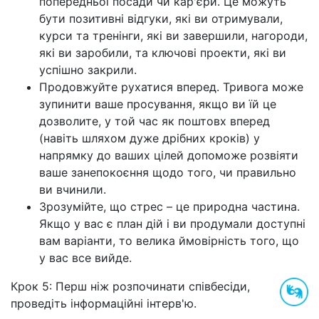
попередньої посади чи кар'єри. Це можуть
бути позитивні відгуки, які ви отримували,
курси та тренінги, які ви завершили, нагороди,
які ви заробили, та ключові проекти, які ви
успішно закрили.
Продовжуйте рухатися вперед. Тривога може
зупинити ваше просування, якщо ви їй це
дозволите, у той час як поштовх вперед
(навіть шляхом дуже дрібних кроків) у
напрямку до ваших цілей допоможе розвіяти
ваше занепокоєння щодо того, чи правильно
ви вчинили.
Зрозумійте, що стрес – це природна частина.
Якщо у вас є план дій і ви продумали доступні
вам варіанти, то велика ймовірність того, що
у вас все вийде.
Крок 5: Перш ніж розпочинати співбесіди,
проведіть інформаційні інтерв'ю.