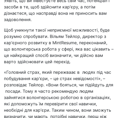
Уявіть, що ви інвестуєте весь свій час, потенціал і
засоби в те, щоб здійснити кар'єру, а потім
дізнаєтеся, що насправді вона не приносить вам
задоволення.
Щоб уникнути такої неприємної можливості, буде
розумно спробувати. Вільям Тейлор, директор з
кар'єрного розвитку в MintResume, переконаний,
що волонтерська робота у сфері, яка вас цікавить –
це найкращий спосіб визначити, чи дійсно вам
варто здійснювати цей перехід.
«Головний страх, який пережваає в людях під час
побудування кар'єри, – це страх невідомості»,
–
розповідає Тейлор. «Вони бояться, чи підійдуть для
посади. Тому я часто рекомендую людям
зайнятися волонтерською роботою в організаціях,
які допоможуть їм перевірити свої навички,
необхідні для кар'єри. Таким чином, вони зможуть
визначити, чи мають потрібні навички, перш ніж