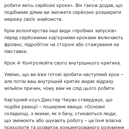
робити якісь серйозні кроки». Він також додав, що
подібними діями ви зможете серйозно розширити
мережу своїх знайомств.
Крім волонтерства інші види «пробних запусків»
перед серйозними кар'єрними кроками включають
фріланс, підробіток на стороні або стажування на
півставки.
Крок 4: Контролюйте свого внутрішнього критика.
Уявімо, що ви вже готові зробити наступний крок
–
але потім ваш внутрішній критик видає відразу
мільйон причин, чому вам не слід цього робити.
Кар'єрний коуч Декстер Чжуан стверджує, що
подібні реакції – поширене явище. «Основні
складнощі, з якими, як я бачу, стикаються люди,
що змінюють або шукають роботу – це їхня власна
психологія та розвиток концентрованого розуміння