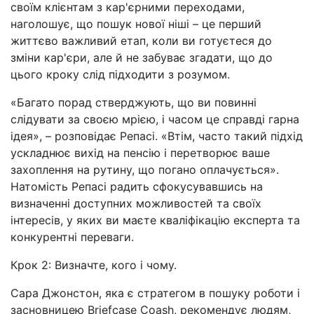
своїм клієнтам з кар'єрними переходами,
наголошує, що пошук нової ніші
–
це перший
життєво важливий етап, коли ви готуєтеся до
зміни кар'єри, але й не забуває згадати, що до
цього кроку слід підходити з розумом.
«Багато порад стверджують, що ви повинні
слідувати за своєю мрією, і часом це справді гарна
ідея»,
–
розповідає Репасі. «Втім, часто такий підхід
ускладнює вихід на пенсію і перетворює ваше
захоплення на рутину, що погано оплачується».
Натомість Репасі радить сфокусувавшись на
визначенні доступних можливостей та своїх
інтересів, у яких ви маєте кваліфікацію експерта та
конкурентні переваги.
Крок 2: Визначте, кого і чому.
Сара Джонстон, яка є стратегом в пошуку роботи і
засновницею Briefcase Coash, рекомендує людям,