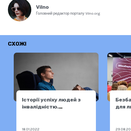
Vilno
Головний редактор порталу Vilno.org
СХОЖІ
Історії успіху людей з
Безба
інвалідністю.
для л
Володимир Божко.
форма
відді
Пошти
18.01.2022
29.08.2