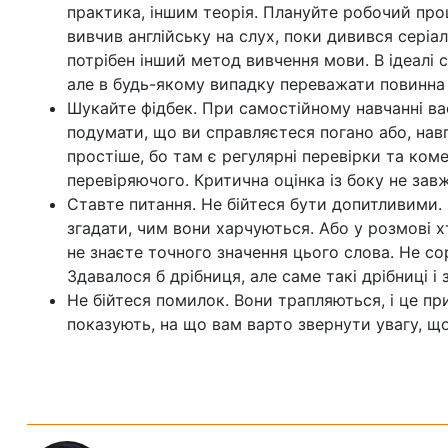
практика, іншим теорія. Плануйте робочий про
вивчив англійську на слух, поки дивився серіал
потрібен інший метод вивчення мови. В ідеалі с
але в будь-якому випадку переважати повинна 
Шукайте фідбек. При самостійному навчанні ва
подумати, що ви справляєтеся погано або, нав
простіше, бо там є регулярні перевірки та ко
перевіряючого. Критична оцінка із боку не зав
Ставте питання. Не бійтеся бути допитливими.
згадати, чим вони харчуються. Або у розмові х
не знаєте точного значення цього слова. Не со
Здавалося б дрібниця, але саме такі дрібниці і 
Не бійтеся помилок. Вони трапляються, і це 
показують, на що вам варто звернути увагу, щ