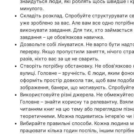
знайдуться люди, які роблять щось швидше і к
минулого.
Складіть розклад. Спробуйте структурувати св
уже зроблено за вас. Але вам все одно потрібн
виконувати завдання. Для тих, хто займаєтьс
завдання – це обов’язкова навичка.
Дозвольте собі лінуватися. Не варто бути над
перерву. Якщо пропустили заняття, нічого стр
разів, ніхто вас за це не сварить.
Створіть потрібну обстановку. Не обов'язково 
вулиці. Головне – зручність. Є люди, яким фо
оформіть простір довкола так, щоб вам подобал
зображення, банери, що мотивують. Спробуйте 
Використовуйте різні джерела. Не обмежуйтесь 
Головне
–
знайти корисну та релевантну. Взяли
читанням книг на цю тему або переглядом пізна
теоретичними. Можна подивитись інтерв'ю чи іс
Вибирайте правильні способи. Кожна людина ма
працювати кілька годин поспіль, іншим потріб