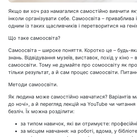
Якщо ви хоч раз намагалися самостійно вивчити яку
інколи організувати себе. Самоосвіта – приваблива і
одним із таких щасливчиків і перетворитися на гені
Що таке самоосвіта?
Самоосвіта
–
широке поняття. Коротко це
–
будь-яка
знань. Відвідування музеїв, виставок, похід у кіно
–
в
самоосвіти. Тому не думайте про сомоосвіту як пр
тільки результат, а й сам процес самоосвіти. Питан
Методи самоосвіти.
Як людина може самостійно навчатися? Варіантів ма
до ночі», а й перегляд лекцій на YouTube чи читання
безліч. Їх можна розділити:
за типом навичок, які ви отримуєте: професійн
за місцем навчання: на роботі, вдома, у бібліоте