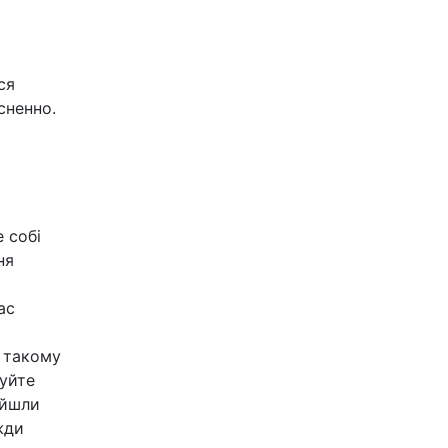
ся
сненно.
 собі
ня
ас
У такому
дуйте
ойшли
жди