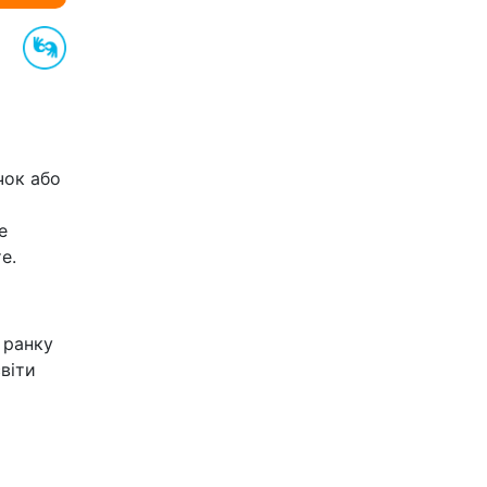
чок або
е
е.
 ранку
світи