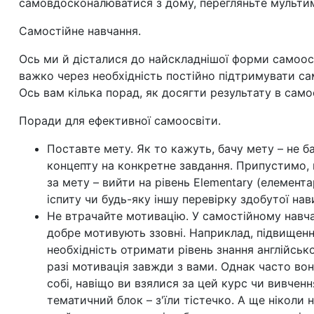
самовдосконалюватися з дому, перегляньте мультим
Самостійне навчання.
Ось ми й дісталися до найскладнішої форми самоо
важко через необхідність постійно підтримувати са
Ось вам кілька порад, як досягти результату в самоо
Поради для ефективної самоосвіти.
Поставте мету. Як то кажуть, бачу мету
–
не ба
концепту на конкретне завдання. Припустимо, 
за мету
–
вийти на рівень Elementary (елемента
іспиту чи будь-яку іншу перевірку здобутої нав
Не втрачайте мотивацію. У самостійному навчан
добре мотивують ззовні. Наприклад, підвищенн
необхідність отримати рівень знання англійськ
разі мотивація завжди з вами. Однак часто во
собі, навіщо ви взялися за цей курс чи вивчен
тематичний блок – з'їли тістечко. А ще ніколи