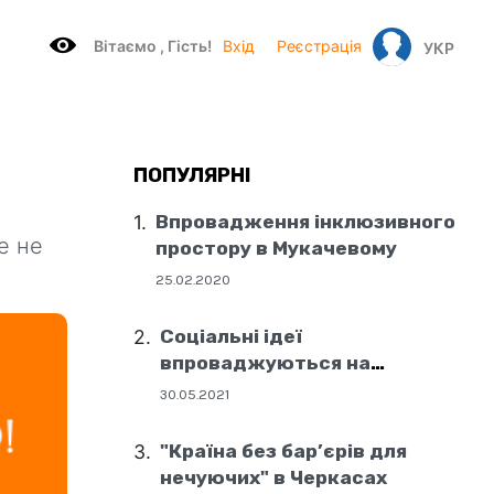
Вітаємo , Гість!
Вхід
Реєстрація
УКР
ПОПУЛЯРНІ
Впровадження інклюзивного
е не
простору в Мукачевому
25.02.2020
Соціальні ідеї
впроваджуються на
державному рівні
30.05.2021
"Країна без бар’єрів для
нечуючих" в Черкасах