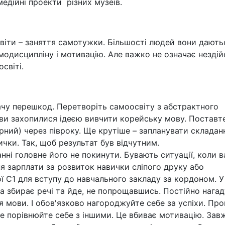
едійні проекти різних музеїв.
світи
–
заняття самотужки. Більшості людей вони дають
модисципліну і мотивацію. Але важко не означає нездій
світі.
чу перешкод. Перетворіть самоосвіту з абстрактного
ви захопилися ідеєю вивчити корейську мову. Поставте
рний) через півроку. Ще крутіше
–
запланувати складан
ички. Так, щоб результат був відчутним.
ні головне його не покинути. Бувають ситуації, коли в
я зарплати за розвиток навички сліпого друку або
ої C1 для вступу до навчального закладу за кордоном. 
на збирає речі та йде, не попрощавшись. Постійно нага
ня мови. І обов'язково нагороджуйте себе за успіхи. Пр
 не порівнюйте себе з іншими. Це вбиває мотивацію. Зав