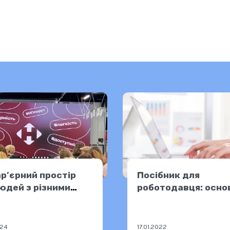
р’єрний простір
Посібник для
юдей з різними
роботодавця: осно
ми інвалідності —
вимоги
лення «Нової
» №13 у Києві
024
17.01.2022