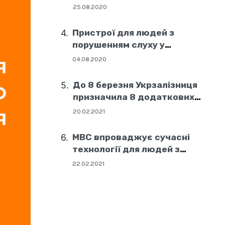
25.08.2020
Пристрої для людей з
порушенням слуху у
соціальних центрах Дніпра
04.08.2020
До 8 березня Укрзалізниця
призначила 8 додаткових
поїздів
20.02.2021
МВС впроваджує сучасні
технології для людей з
порушенням слуху
22.02.2021