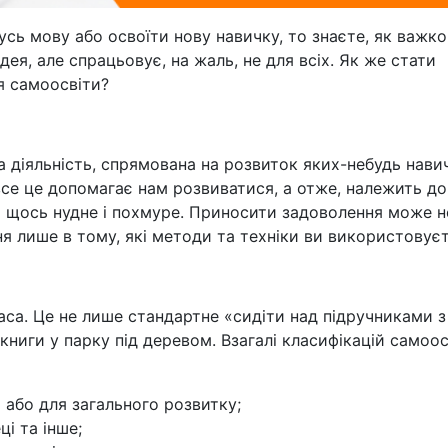
сь мову або освоїти нову навичку, то знаєте, як важко
дея, але спрацьовує, на жаль, не для всіх. Як же стати
я самоосвіти?
 діяльність, спрямована на розвиток яких-небудь нави
се це допомагає нам розвиватися, а отже, належить до
о щось нудне і похмуре. Приносити задоволення може н
ня лише в тому, які методи та техніки ви використовуєт
са. Це не лише стандартне «сидіти над підручниками з
 книги у парку під деревом. Взагалі класифікацій самоо
і або для загального розвитку;
ці та інше;