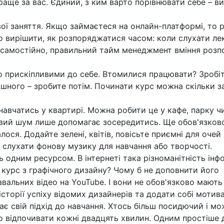
раще за вас. Єдиний, з ким варто порівнювати себе
–
ви
ої заняття. Якщо займаєтеся на онлайн-платформі, то 
о вирішити, як розпоряджатися часом: коли слухати лек
я самостійно, правильний тайм менеджмент вміння розп
то прискіпливими до себе. Втомилися працювати? Зробі
ашного – зробите потім. Починати курс можна скільки з
навчатись у квартирі. Можна робити це у кафе, парку ч
новий шум лише допомагає зосередитись. Ще обов'язков
ося. Додайте зелені, квітів, повісьте приємні для очей
слухати фонову музику для навчання або творчості.
одним ресурсом. В інтернеті така різноманітність інфо
 курс з графічного дизайну? Чому б не доповнити його
вальних відео на YouTube. І вони не обов'язково мають
торії успіху відомих дизайнерів та додати собі мотивац
є свій підхід до навчання. Хтось більш посидючий і мо
но відпочивати кожні двадцять хвилин. Одним простіше 