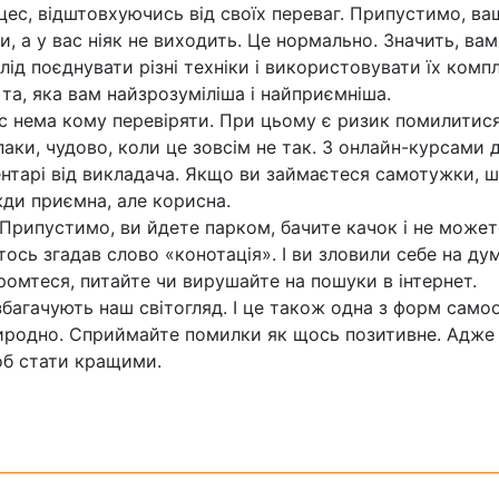
цес, відштовхуючись від своїх переваг. Припустимо, ва
и, а у вас ніяк не виходить. Це нормально. Значить, вам
лід поєднувати різні техніки і використовувати їх комп
та, яка вам найзрозуміліша і найприємніша.
с нема кому перевіряти. При цьому є ризик помилитися
паки, чудово, коли це зовсім не так. З онлайн-курсами
ментарі від викладача. Якщо ви займаєтеся самотужки, 
жди приємна, але корисна.
 Припустимо, ви йдете парком, бачите качок і не может
тось згадав слово «конотація». І ви зловили себе на ду
ромтеся, питайте чи вирушайте на пошуки в інтернет.
збагачують наш світогляд. І це також одна з форм самоос
природно. Сприймайте помилки як щось позитивне. Адже
об стати кращими.