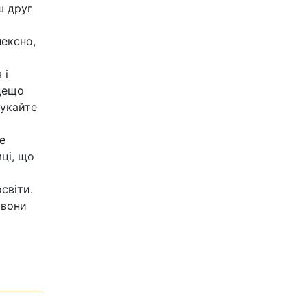
ш друг
лексно,
 і
 дещо
шукайте
е
мці, що
віти. ‎
 вони