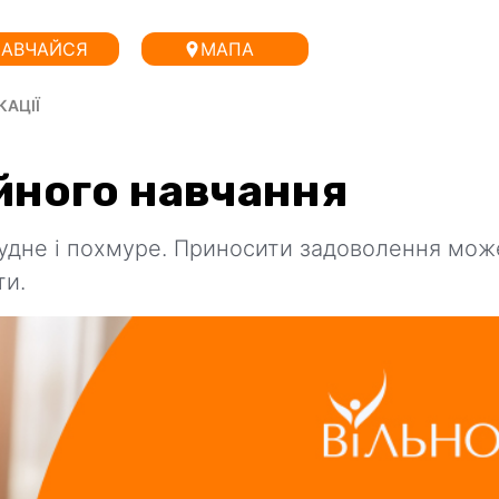
АВЧАЙСЯ
МАПА
КАЦІЇ
йного навчання
нудне і похмуре. Приносити задоволення мож
ти.