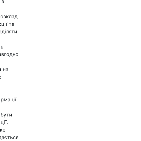
 з
розклад
ції та
оділяти
ть
авгодно
и на
о
рмації.
 бути
ії.
же
дається