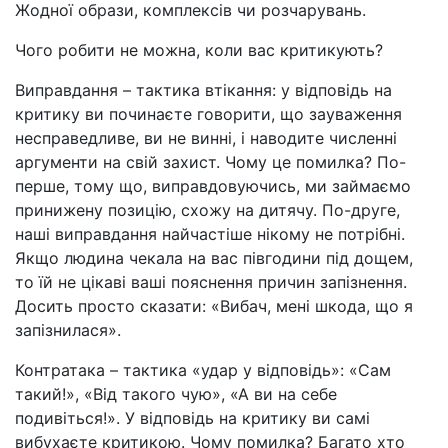
Жодної образи, комплексів чи розчарувань.
Чого робити не можна, коли вас критикують?
Виправдання
–
тактика втікання: у відповідь на
критику ви починаєте говорити, що зауваження
несправедливе, ви не винні, і наводите численні
аргументи на свій захист. Чому це помилка? По-
перше, тому що, виправдовуючись, ми займаємо
принижену позицію, схожу на дитячу. По-друге,
наші виправдання найчастіше нікому не потрібні.
Якщо людина чекала на вас півгодини під дощем,
то їй не цікаві ваші пояснення причин запізнення.
Досить просто сказати: «Вибач, мені шкода, що я
запізнилася».
Контратака
–
тактика «удар у відповідь»: «Сам
такий!», «Від такого чую», «А ви на себе
подивіться!». У відповідь на критику ви самі
вибухаєте критикою. Чому помилка? Багато хто