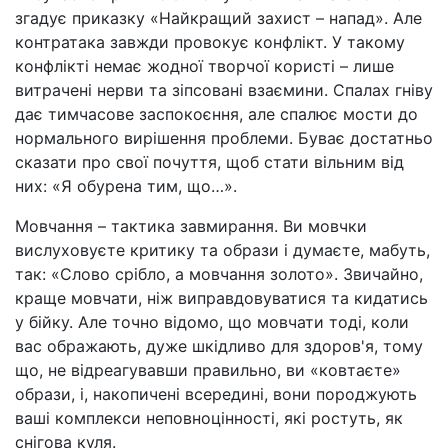
згадує приказку «Найкращий захист
–
напад». Але
контратака завжди провокує конфлікт. У такому
конфлікті немає жодної творчої користі
–
лише
витрачені нерви та зіпсовані взаємини. Спалах гніву
дає тимчасове заспокоєння, але спалює мости до
нормального вирішення проблеми. Буває достатньо
сказати про свої почуття, щоб стати вільним від
них: «Я обурена тим, що…».
Мовчання – тактика завмирання. Ви мовчки
вислуховуєте критику та образи і думаєте, мабуть,
так: «Слово срібло, а мовчання золото». Звичайно,
краще мовчати, ніж виправдовуватися та кидатись
у бійку. Але точно відомо, що мовчати тоді, коли
вас ображають, дуже шкідливо для здоров'я, тому
що, не відреагувавши правильно, ви «ковтаєте»
образи, і, накопичені всередині, вони породжують
ваші комплекси неповноцінності, які ростуть, як
снігова куля.