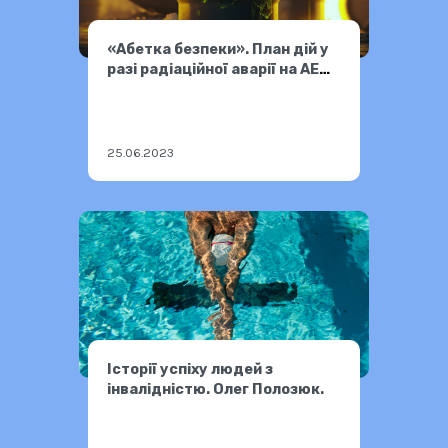
«Абетка безпеки». План дій у
разі радіаційної аварії на АЕС
у вашому регіоні
25.06.2023
Історії успіху людей з
інвалідністю. Олег Полозюк.