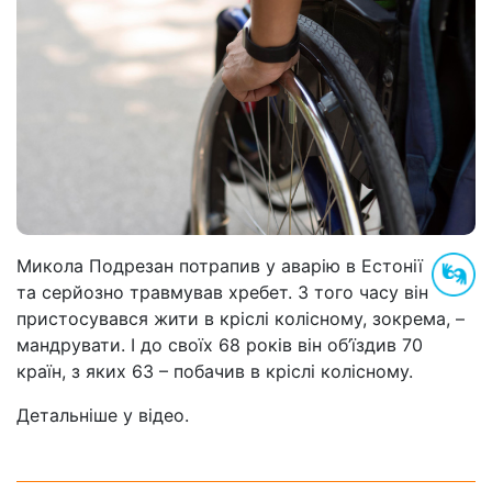
Микола Подрезан потрапив у аварію в Естонії
та серйозно травмував хребет. З того часу він
пристосувався жити в кріслі колісному, зокрема, –
мандрувати. І до своїх 68 років він об’їздив 70
країн, з яких 63 – побачив в кріслі колісному.
Детальніше у відео.