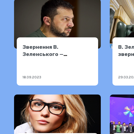
Звернення В.
В. Зе
Зеленського —
зверн
17.09.2023
18.09.2023
29.03.20