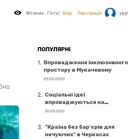
Вітаємo , Гість!
Вхід
Реєстрація
УКР
ПОПУЛЯРНІ
Впровадження інклюзивного
простору в Мукачевому
25.02.2020
ібно
Соціальні ідеї
впроваджуються на
державному рівні
30.05.2021
"Країна без бар’єрів для
нечуючих" в Черкасах