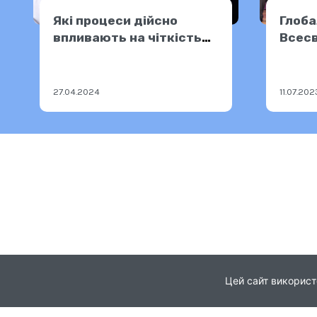
Які процеси дійсно
Глоба
впливають на чіткість
Всесв
зору?
Нечу
27.04.2024
11.07.202
Цей сайт використ