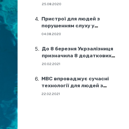
25.08.2020
Пристрої для людей з
порушенням слуху у
соціальних центрах Дніпра
04.08.2020
До 8 березня Укрзалізниця
призначила 8 додаткових
поїздів
20.02.2021
МВС впроваджує сучасні
технології для людей з
порушенням слуху
22.02.2021