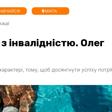
АВЧАЙСЯ
МАПА
КАЦІЇ
 з інвалідністю. Олег
 характері, тому, щоб досянгнути успіху потр