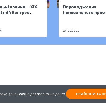
льні новини — XIX
Впровадження
ітній Конгрес
інклюзивного прос
ючих
в Мукачевому
3
25.02.2020
ПРИЙНЯТИ ТА 
овує файли cookie для зберігання даних.