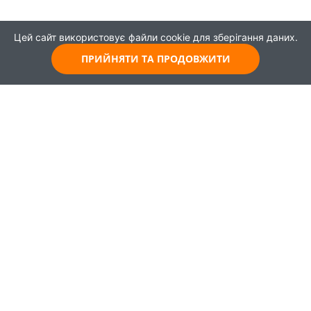
Цей сайт використовує файли cookie для зберігання даних.
ПРИЙНЯТИ ТА ПРОДОВЖИТИ
© 2021
Всі права захищені
Головна
Карта
Про проєкт
Навчання
Партнери
Працевлаштування
Новини
Публікації