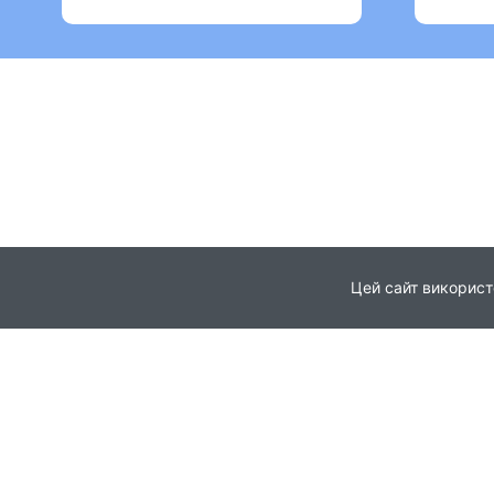
Цей сайт використ
Головна
Про проєкт
© 2021
Партнери
Всі права захищені
Новини