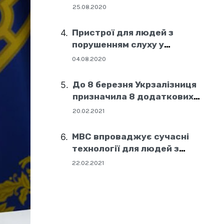
25.08.2020
Пристрої для людей з
порушенням слуху у
соціальних центрах Дніпра
04.08.2020
До 8 березня Укрзалізниця
призначила 8 додаткових
поїздів
20.02.2021
МВС впроваджує сучасні
технології для людей з
порушенням слуху
22.02.2021