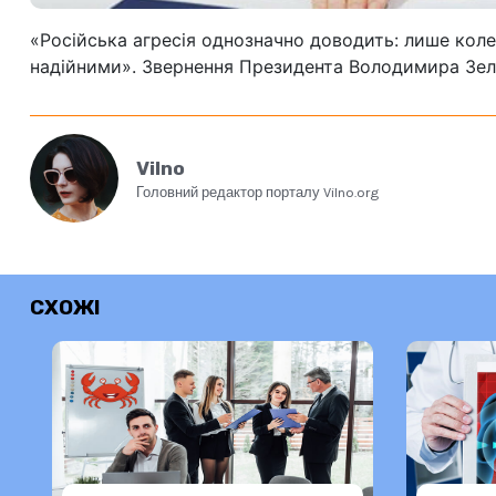
«Російська агресія однозначно доводить: лише колек
надійними». Звернення Президента Володимира Зел
Vilno
Головний редактор порталу Vilno.org
СХОЖІ