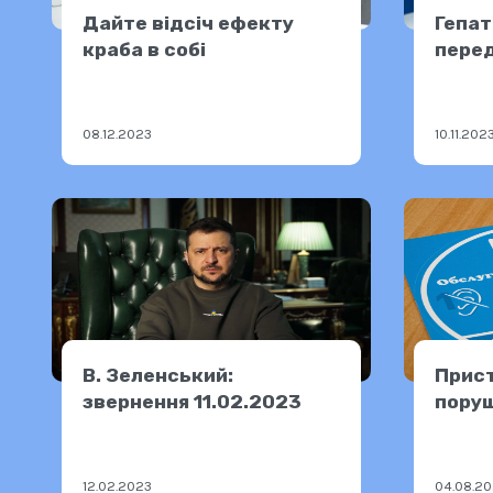
Дайте відсіч ефекту
Гепат
краба в собі
пере
та пр
08.12.2023
10.11.202
В. Зеленський:
Прист
звернення 11.02.2023
поруш
соціа
Дніп
12.02.2023
04.08.2