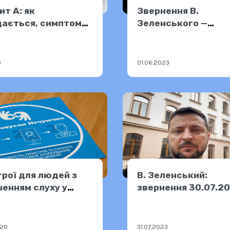
ит А: як
Звернення В.
дається, симптоми
Зеленського —
офілактика
31.05.2023
3
01.06.2023
рої для людей з
В. Зеленський:
енням слуху у
звернення 30.07.2
льних центрах
ра
020
31.07.2023