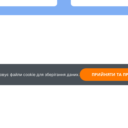
ПРИЙНЯТИ ТА 
овує файли cookie для зберігання даних.
Карта
Зворотній зв'язок
Навчання
+38 (044) 339-99-65
Працевлаштування
+30 (093) 437-62-43
+38 (099) 967-45-08