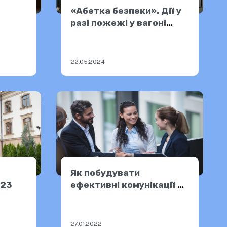
«Абетка безпеки». Дії у
разі пожежі у вагоні
метро
22.05.2024
Як побудувати
023
ефективні комунікації в
команді
27.01.2022