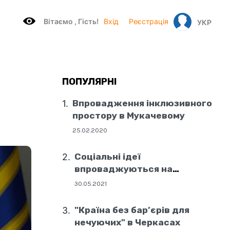
Вітаємo , Гість!
Вхід
Реєстрація
УКР
ПОПУЛЯРНІ
Впровадження інклюзивного
простору в Мукачевому
25.02.2020
Соціальні ідеї
впроваджуються на
державному рівні
30.05.2021
"Країна без бар’єрів для
нечуючих" в Черкасах