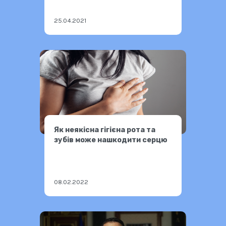
харківських муніципальних
установ
25.04.2021
Як неякісна гігієна рота та
зубів може нашкодити серцю
08.02.2022