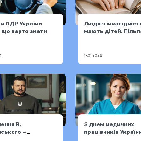
 в ПДР України
Люди з інвалідністю
 що варто знати
мають дітей. Пільг
категорії
4
17.01.2022
ення В.
З днем медичних
ського —
працівників України
3.2023