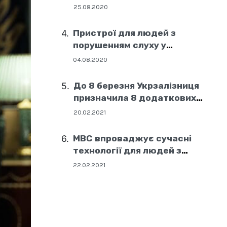
25.08.2020
Пристрої для людей з
порушенням слуху у
соціальних центрах Дніпра
04.08.2020
До 8 березня Укрзалізниця
призначила 8 додаткових
поїздів
20.02.2021
МВС впроваджує сучасні
технології для людей з
порушенням слуху
22.02.2021