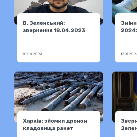
В. Зеленський:
Зміни
звернення 18.04.2023
2024:
19.04.2023
17.01.202
Харків: зйомки дроном
Зверн
кладовища ракет
Зелен
20.0