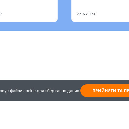
23
27.07.2024
ПРИЙНЯТИ ТА 
овує файли cookie для зберігання даних.
Карта
Зворотній зв'язок
Навчання
+38 (044) 339-99-65