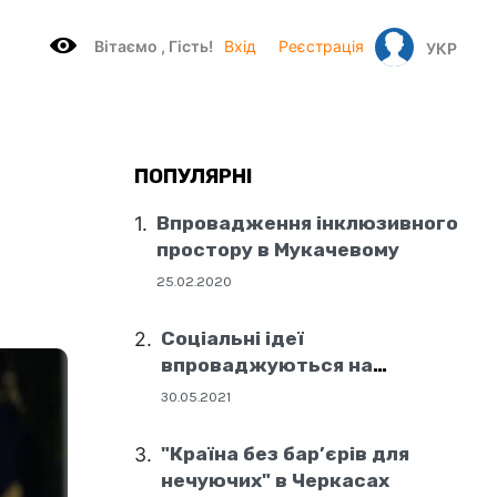
Вітаємo , Гість!
Вхід
Реєстрація
УКР
ПОПУЛЯРНІ
Впровадження інклюзивного
простору в Мукачевому
25.02.2020
Соціальні ідеї
впроваджуються на
державному рівні
30.05.2021
"Країна без бар’єрів для
нечуючих" в Черкасах