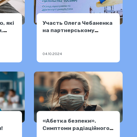
, які
Участь Олега Чебаненка
и,
на партнерському
заході від IREX
04.10.2024
«Абетка безпеки».
!
Симптоми радіаційного
опромінення