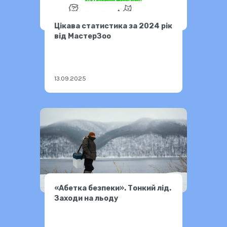
Цікава статистика за 2024 рік
від МастерЗоо
13.09.2025
«Абетка безпеки». Тонкий лід.
Заходи на льоду