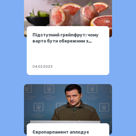
Підступний грейпфрут: чому
варто бути обережним з
вживанням
04.03.2023
Європарламент аплодує