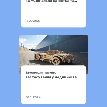
ГО «Соціальна єдність» та
долучення Фокстрот
18.09.2023
Еволюція пазлів:
застосування у медицині та
психології.
30.01.2024