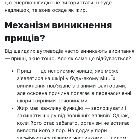
цю енергію швидко не використати, її буде
надлишок, та вона осяде як жир.
Механізм виникнення
прищів?
Від швидких вуглеводів часто виникають висипання
— прищі, акне тощо. Але як саме це відбувається?
Прищі — це неприємне явище, яке може
з'являтися на шкірі у будь-якому віці. Їх
виникнення пов'язане з різними факторами,
але основна причина полягає в перенасиченні
шкіри жирними речовинами.
Жир має важливу функцію — зволожувати і
захищати шкіру від зовнішніх впливів. Однак,
коли його стає забагато, організм не встигає
вивести його з пор. На додачу пори
засмічуються різними частинками — пилом,