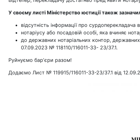
Відтепер, перекладачу достатньо предʼявити нотарі
У своєму листі Міністерство юстиції також зазначи
відсутність інформації про сурдоперекладача в
нотаріусу або посадовій особі, яка вчиняє нотар
до державних нотаріальних контор, державних н
07.09.2023 № 118110/116011-33- 23/37.1.
Руйнуємо барʼєри разом!
Додаємо Лист № 119915/116011-33-23/37.1 від 12.09.