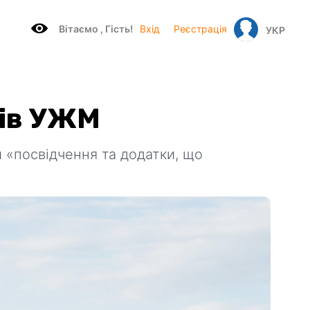
Вітаємo , Гість!
Вхід
Реєстрація
УКР
чів УЖМ
 «посвідчення та додатки, що