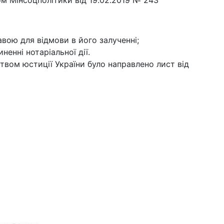
зом Мінсоцполітики від 19.02.2019 № 243
вою для відмови в його залученні;
ненні нотаріальної дії.
твом юстиції України було направлено лист від