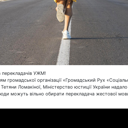
а перекладачів УЖМ!
ям громадської організації «Громадський Рух «Соціальн
Тетяни Ломакіної, Міністерство юстиції України надало 
люди можуть вільно обирати перекладача жестової мови 