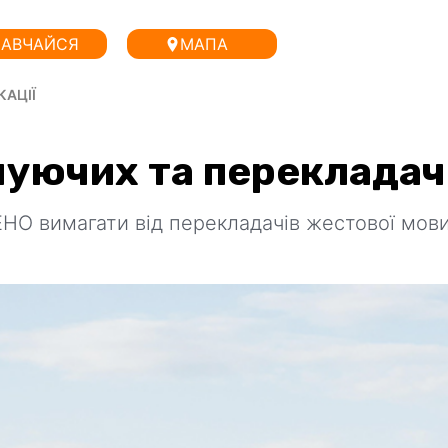
АВЧАЙСЯ
МАПА
КАЦІЇ
ечуючих та переклада
НО вимагати від перекладачів жестової мови