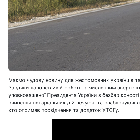
Маємо чудову новину для жестомовних українців т
Завдяки наполегливій роботі та численним зверненн
уповноваженої Президента України з безбар'єрності 
вчинення нотаріальних дій нечуючі та слабкочуючі 
хто отримав посвідчення та додаток УТОГу.