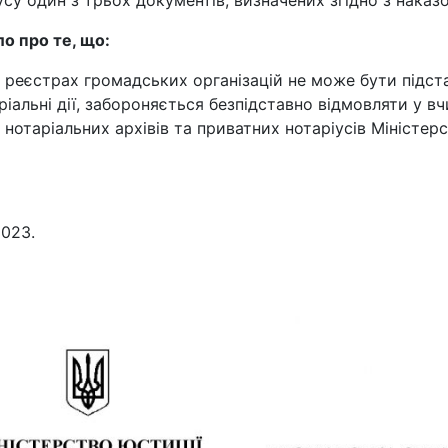
усу один з трьох документів, визначених згідно з нака
ло про те, що:
 реєстрах громадських організацій не може бути підста
іальні дії, забороняється безпідставно відмовляти у вчи
отаріальних архівів та приватних нотаріусів Міністерс
2023.