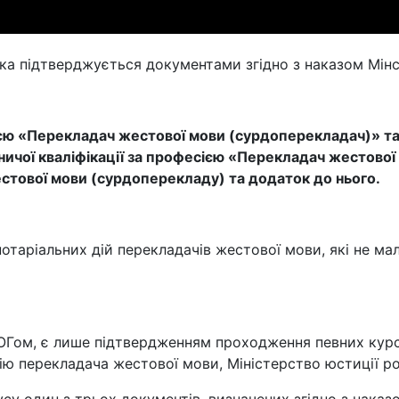
яка підтверджується документами згідно з наказом Мінс
єю «Перекладач жестової мови (сурдоперекладач)» та
ничої кваліфікації за професією «Перекладач жестової
тової мови (сурдоперекладу) та додаток до нього.
таріальних дій перекладачів жестової мови, які не мал
Гом, є лише підтвердженням проходження певних курсів 
ю перекладача жестової мови, Міністерство юстиції ро