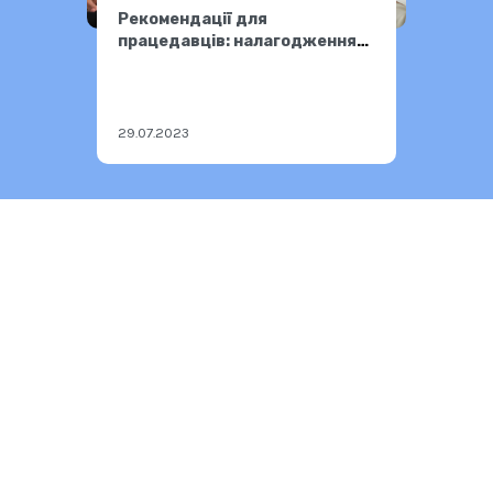
Рекомендації для
працедавців: налагодження
взаємодії із людьми з
інвалідністю на робочому
місці
29.07.2023