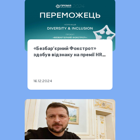
«Безбар’єрний Фокстрот»
здобув відзнаку на премії HR-
бренд Україна 24
16.12.2024