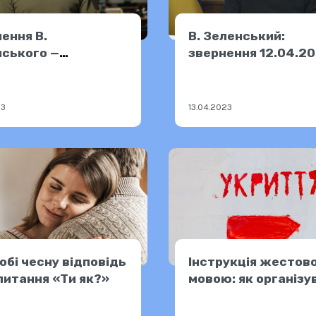
ення В.
В. Зеленський:
ського —
звернення 12.04.2
.2023
23
13.04.2023
обі чесну відповідь
Інструкція жестов
питання «Ти як?»
мовою: як організу
укриття вдома