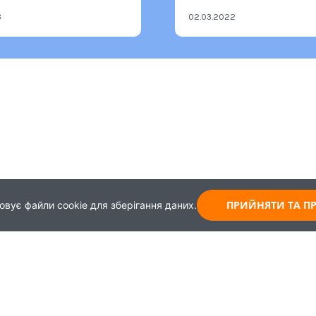
3
02.03.2022
ПРИЙНЯТИ ТА 
овує файли cookie для зберігання даних.
Карта
Зворотній зв'язок
Навчання
+38 (044) 339-99-65
Працевлаштування
+30 (093) 437-62-43