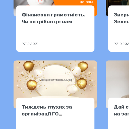
Фінансова грамотність.
Зверн
Чи потрібно це вам
Зелен
26.10
27.12.2021
27.10.20
Тиждень глухих за
Дай с
організації ГО
на за
«Соціальна єдність» та
долучення Фокстрот