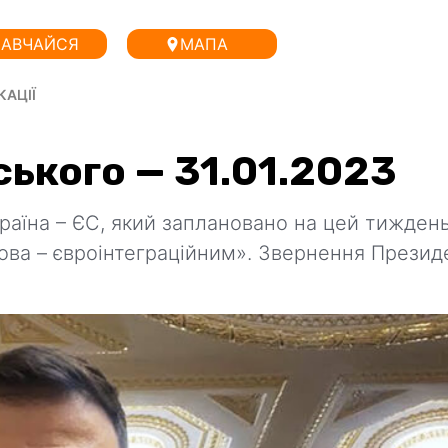
АВЧАЙСЯ
МАПА
КАЦІЇ
ького — 31.01.2023
країна – ЄС, який заплановано на цей тиждень
ова – євроінтеграційним». Звернення Презид