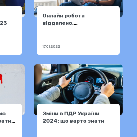
Онлайн робота
023
віддалено.
Діджиталізація
17.01.2022
ою
Зміни в ПДР України
вати
2024: що варто знати