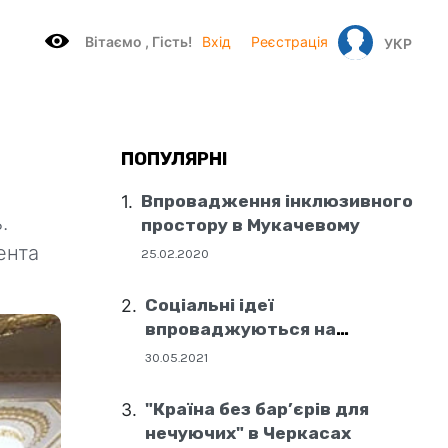
Вітаємo , Гість!
Вхід
Реєстрація
УКР
ПОПУЛЯРНІ
Впровадження інклюзивного
.
простору в Мукачевому
ента
25.02.2020
Соціальні ідеї
впроваджуються на
державному рівні
30.05.2021
"Країна без бар’єрів для
нечуючих" в Черкасах