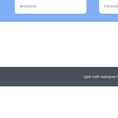
18.09.2023
11.10.202
Цей сайт використ
Головна
Про проєкт
© 2021
Партнери