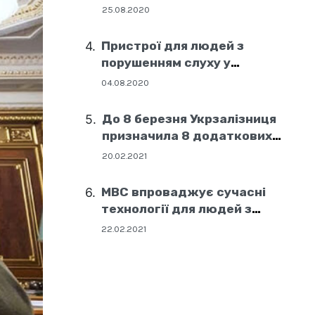
25.08.2020
Пристрої для людей з
порушенням слуху у
соціальних центрах Дніпра
04.08.2020
До 8 березня Укрзалізниця
призначила 8 додаткових
поїздів
20.02.2021
МВС впроваджує сучасні
технології для людей з
порушенням слуху
22.02.2021