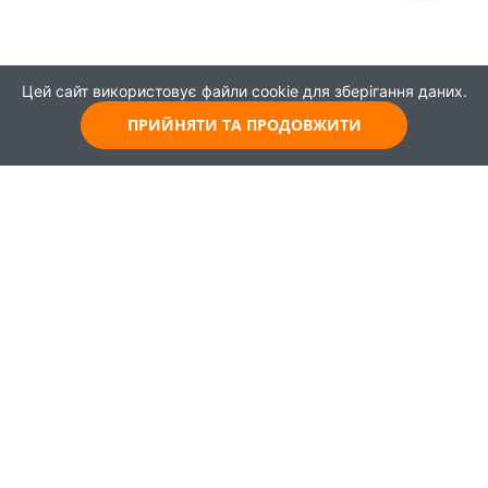
Цей сайт використовує файли cookie для зберігання даних.
ПРИЙНЯТИ ТА ПРОДОВЖИТИ
© 2021
Всі права захищені
Головна
Карта
Про проєкт
Навчання
Партнери
Працевлаштування
Новини