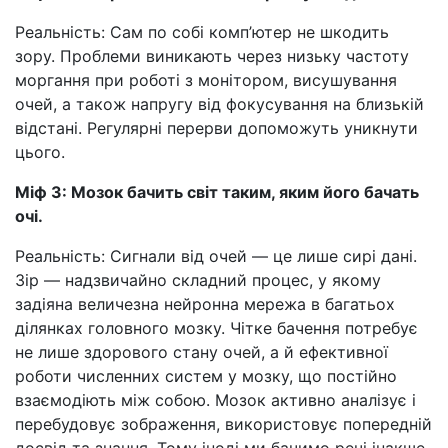
Реальність: Сам по собі комп’ютер не шкодить
зору. Проблеми виникають через низьку частоту
моргання при роботі з монітором, висушування
очей, а також напругу від фокусування на близькій
відстані. Регулярні перерви допоможуть уникнути
цього.
Міф 3: Мозок бачить світ таким, яким його бачать
очі.
Реальність: Сигнали від очей — це лише сирі дані.
Зір — надзвичайно складний процес, у якому
задіяна величезна нейронна мережа в багатьох
ділянках головного мозку. Чітке бачення потребує
не лише здорового стану очей, а й ефективної
роботи численних систем у мозку, що постійно
взаємодіють між собою. Мозок активно аналізує і
перебудовує зображення, використовує попередній
досвід та знання. Тому іноді ми бачимо речі інакше,