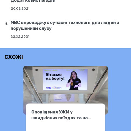
додаткових поїздів
20.02.2021
МВС впроваджує сучасні технології для людей з
порушенням слуху
22.02.2021
СХОЖІ
Оповіщення УЖМ у
швидкісних поїздах та на
екранах вокзалів у Києві та
Львові