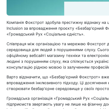
Компанія Фокстрот здобула престижну відзнаку на 
Inclusion
за впровадження проєкту «Безбар'єрний Фо
«Громадський Рух «Соціальна єдність».
Співпраця між організацією та мережею Фокстрот д
середовища для людей з порушеннями слуху. Сьогодн
офіційному вебсайті магазину техніки та електроні
людині з порушенням слуху, яка спілкується укра
консультацію рідною мовою із залученням професій
Варто відзначити, що «Безбар'єрний Фокстрот» вже
впровадження інклюзивного підходу. Ці досягнення н
створювати безбар'єрне середовище у своїх просто
Громадська організація «Громадський Рух «Соціальн
підприємств звертають увагу не лише на фізичну дос