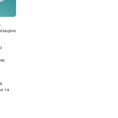
&
нізацією
о
ляє
д
ви та