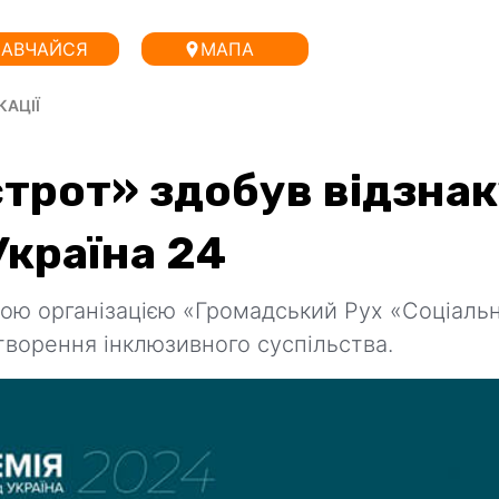
АВЧАЙСЯ
МАПА
КАЦІЇ
трот» здобув відзна
Україна 24
кою організацією «Громадський Рух «Соціаль
творення інклюзивного суспільства.