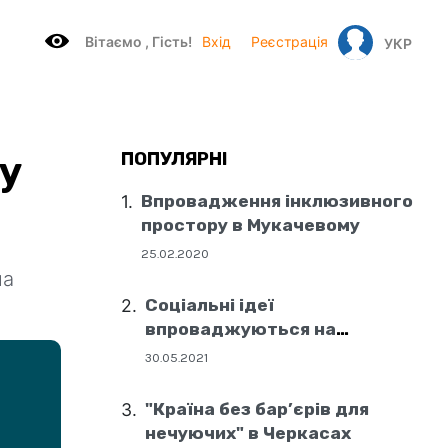
Вітаємo , Гість!
Вхід
Реєстрація
УКР
ку
ПОПУЛЯРНІ
Впровадження інклюзивного
простору в Мукачевому
25.02.2020
на
Соціальні ідеї
впроваджуються на
державному рівні
30.05.2021
"Країна без бар’єрів для
нечуючих" в Черкасах