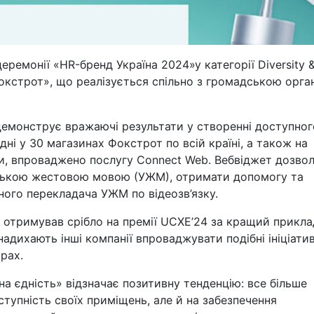
церемонії «HR-бренд Україна 2024»
у категорії Diversity 
кстрот», що реалізується спільно з громадською орга
емонструє вражаючі результати у створенні доступног
і у 30 магазинах Фокстрот по всій країні, а також на
ки, впроваджено послугу Connect Web. Вебвіджет дозво
їнською жестовою мовою (УЖМ), отримати допомогу та
ного перекладача УЖМ по відеозв’язку.
 отримував срібло на премії UCXE’24 за кращий прикла
адихають інші компанії впроваджувати подібні ініціати
рах.
а єдність» відзначає позитивну тенденцію: все більше
тупність своїх приміщень, але й на забезпечення