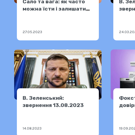
Сало та вага: як часто
В. Зе
можна їсти і залишатися
зверн
стрункими
27.05.2023
24.03.20
В. Зеленський:
Фокст
звернення 13.08.2023
довір
14.08.2023
19.09.20