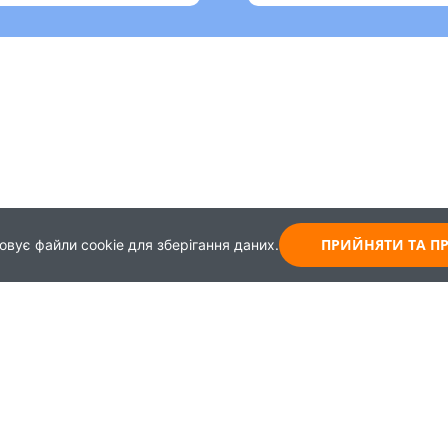
ПРИЙНЯТИ ТА 
овує файли cookie для зберігання даних.
Карта
Зворотній зв'язок
Навчання
+38 (044) 339-99-65
Працевлаштування
+30 (093) 437-62-43
+38 (099) 967-45-08