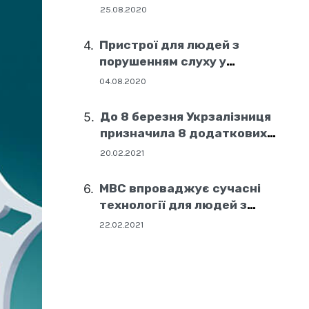
25.08.2020
Пристрої для людей з
порушенням слуху у
соціальних центрах Дніпра
04.08.2020
До 8 березня Укрзалізниця
призначила 8 додаткових
поїздів
20.02.2021
МВС впроваджує сучасні
технології для людей з
порушенням слуху
22.02.2021