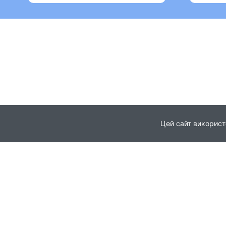
Цей сайт використ
Головна
Про проєкт
© 2021
Партнери
Всі права захищені
Новини