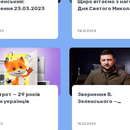
ленський:
Щиро вітаємо з на
ення 23.03.2023
Дня Святого Микол
23
06.12.2024
рот — 29 років
Звернення В.
и українців
Зеленського —
18.02.2023
23
19.02.2023